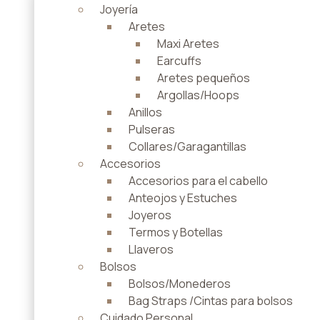
Joyería
Aretes
Maxi Aretes
Earcuffs
Aretes pequeños
Argollas/Hoops
Anillos
Pulseras
Collares/Garagantillas
Accesorios
Accesorios para el cabello
Anteojos y Estuches
Joyeros
Termos y Botellas
Llaveros
Bolsos
Bolsos/Monederos
Bag Straps /Cintas para bolsos
Cuidado Personal