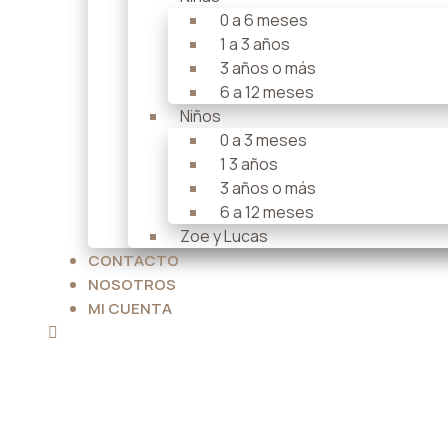
0 a 6 meses
1 a 3 años
3 años o más
6 a 12 meses
Niños
0 a 3 meses
1 3 años
3 años o más
6 a 12 meses
Zoe y Lucas
CONTACTO
NOSOTROS
MI CUENTA