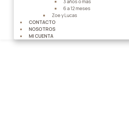
3 años o más
6 a 12 meses
Zoe y Lucas
CONTACTO
NOSOTROS
MI CUENTA