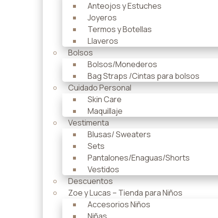
Anteojos y Estuches
Joyeros
Termos y Botellas
Llaveros
Bolsos
Bolsos/Monederos
Bag Straps /Cintas para bolsos
Cuidado Personal
Skin Care
Maquillaje
Vestimenta
Blusas/ Sweaters
Sets
Pantalones/Enaguas/Shorts
Vestidos
Descuentos
Zoe y Lucas – Tienda para Niños
Accesorios Niños
Niñas