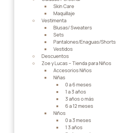
Skin Care
Maquillaje
Vestimenta
Blusas/ Sweaters
Sets
Pantalones/Enaguas/Shorts
Vestidos
Descuentos
Zoe y Lucas – Tienda para Niños
Accesorios Niños
Niñas
0 a 6 meses
1 a 3 años
3 años o más
6 a 12 meses
Niños
0 a 3 meses
1 3 años