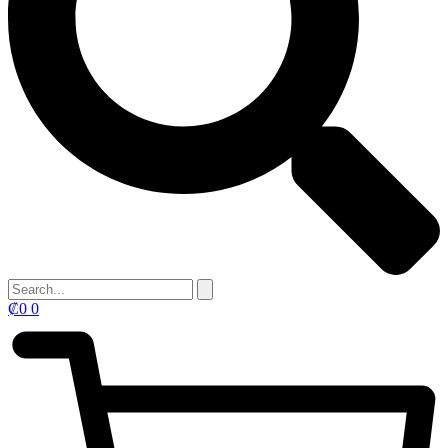
₡
0
0