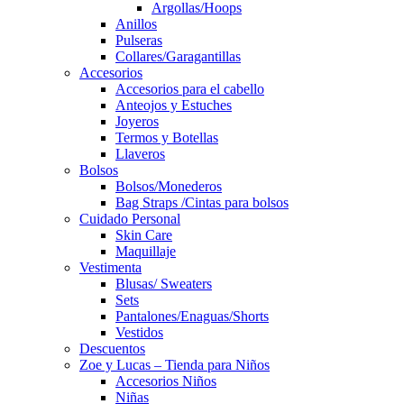
Argollas/Hoops
Anillos
Pulseras
Collares/Garagantillas
Accesorios
Accesorios para el cabello
Anteojos y Estuches
Joyeros
Termos y Botellas
Llaveros
Bolsos
Bolsos/Monederos
Bag Straps /Cintas para bolsos
Cuidado Personal
Skin Care
Maquillaje
Vestimenta
Blusas/ Sweaters
Sets
Pantalones/Enaguas/Shorts
Vestidos
Descuentos
Zoe y Lucas – Tienda para Niños
Accesorios Niños
Niñas