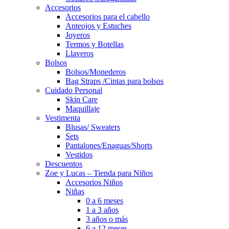
Accesorios
Accesorios para el cabello
Anteojos y Estuches
Joyeros
Termos y Botellas
Llaveros
Bolsos
Bolsos/Monederos
Bag Straps /Cintas para bolsos
Cuidado Personal
Skin Care
Maquillaje
Vestimenta
Blusas/ Sweaters
Sets
Pantalones/Enaguas/Shorts
Vestidos
Descuentos
Zoe y Lucas – Tienda para Niños
Accesorios Niños
Niñas
0 a 6 meses
1 a 3 años
3 años o más
6 a 12 meses