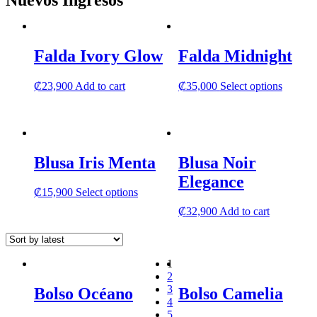
Nuevos Ingresos
Falda Ivory Glow
Falda Midnight
This
₡
23,900
Add to cart
₡
35,000
Select options
product
has
multipl
variants
The
Blusa Iris Menta
Blusa Noir
options
may
Elegance
be
This
₡
15,900
Select options
chosen
product
₡
32,900
Add to cart
on
has
the
multiple
product
variants.
page
The
1
options
2
may
3
Bolso Océano
Bolso Camelia
be
4
chosen
5