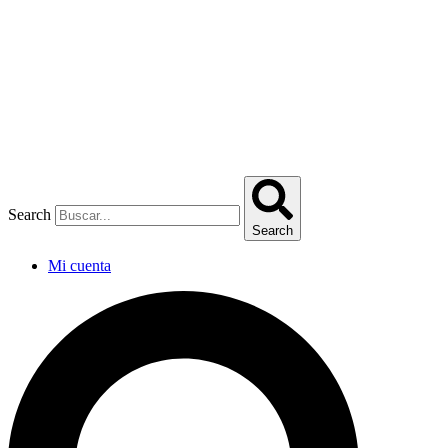
Omitir
e
ir
al
contenido
Search
Search
Mi cuenta