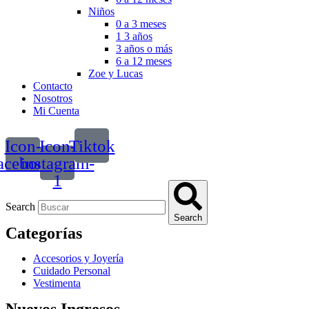
Niños
0 a 3 meses
1 3 años
3 años o más
6 a 12 meses
Zoe y Lucas
Contacto
Nosotros
Mi Cuenta
Icon-
Icon-
Tiktok
acebook
instagram-
1
Search
Search
Categorías
Accesorios y Joyería
Cuidado Personal
Vestimenta