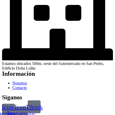
Estamos ubicados 500m. oeste del Automercado en San Pedro,
Edificio Doña Lolita
Información
Nosotros
Contacto
Síganos
Icon-
Icon-
Tiktok
acebook
instagram-