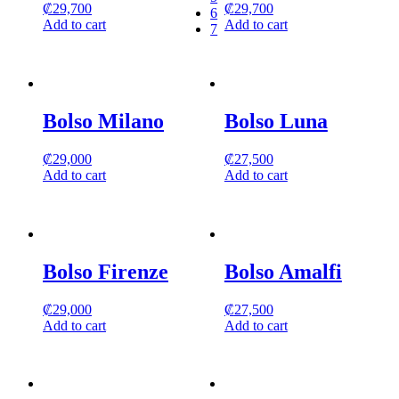
on
₡
29,700
₡
29,700
6
the
Add to cart
Add to cart
7
product
page
Bolso Milano
Bolso Luna
₡
29,000
₡
27,500
Add to cart
Add to cart
Bolso Firenze
Bolso Amalfi
₡
29,000
₡
27,500
Add to cart
Add to cart