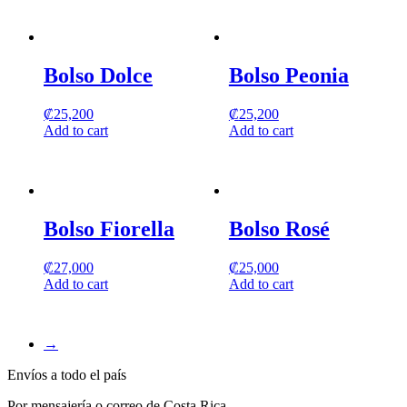
Bolso Dolce
Bolso Peonia
₡
25,200
₡
25,200
Add to cart
Add to cart
Bolso Fiorella
Bolso Rosé
₡
27,000
₡
25,000
Add to cart
Add to cart
→
Envíos a todo el país
Por mensajería o correo de Costa Rica