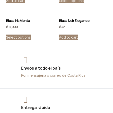
Add to cart
Select options
Blusa Iris Menta
Blusa Noir Elegance
₡
15,900
₡
32,900
Select options
Add to cart
Envíos a todo el país
Por mensajería o correo de Costa Rica
Entrega rápida