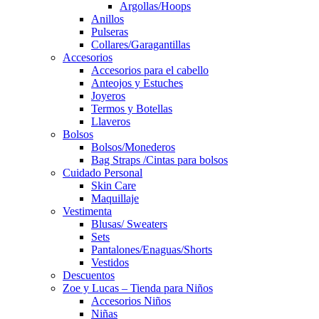
Argollas/Hoops
Anillos
Pulseras
Collares/Garagantillas
Accesorios
Accesorios para el cabello
Anteojos y Estuches
Joyeros
Termos y Botellas
Llaveros
Bolsos
Bolsos/Monederos
Bag Straps /Cintas para bolsos
Cuidado Personal
Skin Care
Maquillaje
Vestimenta
Blusas/ Sweaters
Sets
Pantalones/Enaguas/Shorts
Vestidos
Descuentos
Zoe y Lucas – Tienda para Niños
Accesorios Niños
Niñas