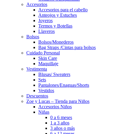
Accesorios
Accesorios para el cabello
Anteojos y Estuches
Joyeros
Termos y Botellas
Llaveros
Bolsos
Bolsos/Monederos
Bag Straps /Cintas para bolsos
Cuidado Personal
Skin Care
Maquillaje
Vestimenta
Blusas/ Sweaters
Sets
Pantalones/Enaguas/Shorts
Vestidos
Descuentos
Zoe y Lucas – Tienda para Niños
Accesorios Niños
Niñas
0 a 6 meses
1 a 3 años
3 años o más
6 a 12 meses