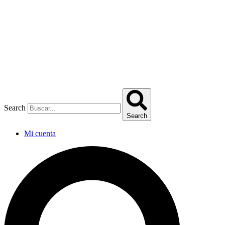
Omitir
e
ir
al
contenido
Search
Search
Mi cuenta