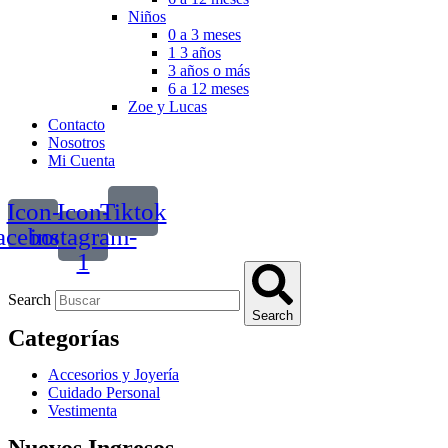
Niños
0 a 3 meses
1 3 años
3 años o más
6 a 12 meses
Zoe y Lucas
Contacto
Nosotros
Mi Cuenta
Icon-
Icon-
Tiktok
acebook
instagram-
1
Search
Search
Categorías
Accesorios y Joyería
Cuidado Personal
Vestimenta