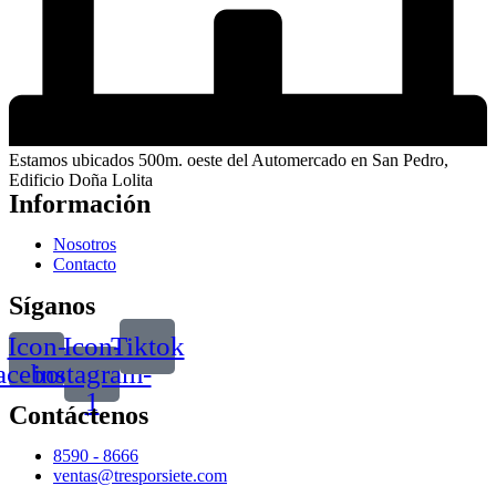
Estamos ubicados 500m. oeste del Automercado en San Pedro,
Edificio Doña Lolita
Información
Nosotros
Contacto
Síganos
Icon-
Icon-
Tiktok
acebook
instagram-
1
Contáctenos
8590 - 8666
ventas@tresporsiete.com