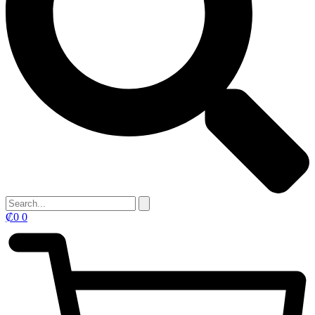
₡
0
0