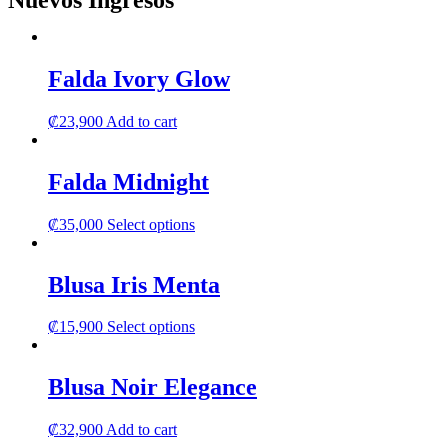
Nuevos Ingresos
Falda Ivory Glow
₡
23,900
Add to cart
Falda Midnight
This
₡
35,000
Select options
product
has
multiple
Blusa Iris Menta
variants.
The
This
₡
15,900
Select options
options
product
may
has
be
multiple
Blusa Noir Elegance
chosen
variants.
on
The
the
₡
32,900
Add to cart
options
product