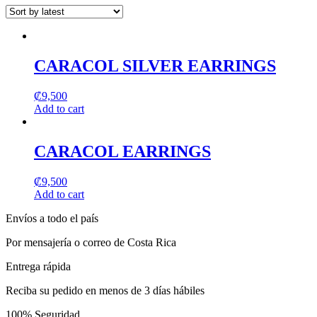
may
page
be
chosen
on
the
CARACOL SILVER EARRINGS
product
page
₡
9,500
Add to cart
CARACOL EARRINGS
₡
9,500
Add to cart
Envíos a todo el país
Por mensajería o correo de Costa Rica
Entrega rápida
Reciba su pedido en menos de 3 días hábiles
100% Seguridad