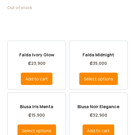
Out of stock
Falda Ivory Glow
Falda Midnight
₡
23,900
₡
35,000
Add to cart
Select options
Blusa Iris Menta
Blusa Noir Elegance
₡
15,900
₡
32,900
Select options
Add to cart