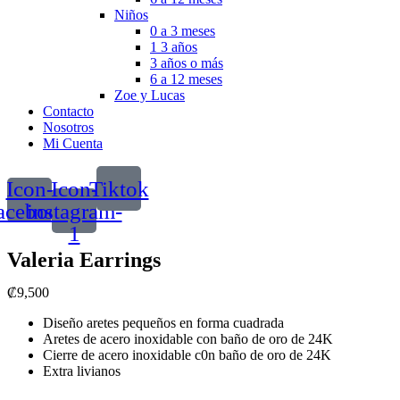
Niños
0 a 3 meses
1 3 años
3 años o más
6 a 12 meses
Zoe y Lucas
Contacto
Nosotros
Mi Cuenta
Icon-
Icon-
Tiktok
acebook
instagram-
1
Valeria Earrings
₡
9,500
Diseño aretes pequeños en forma cuadrada
Aretes de acero inoxidable con baño de oro de 24K
Cierre de acero inoxidable c0n baño de oro de 24K
Extra livianos