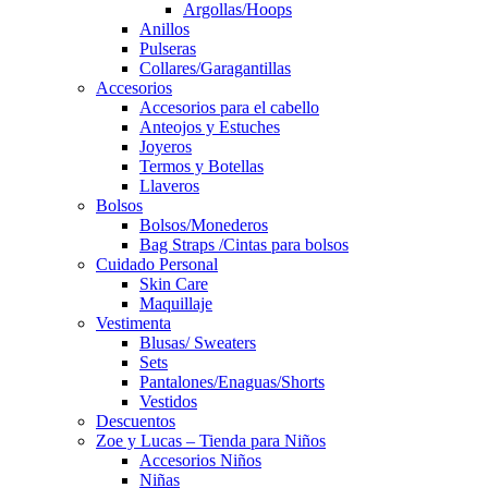
Argollas/Hoops
Anillos
Pulseras
Collares/Garagantillas
Accesorios
Accesorios para el cabello
Anteojos y Estuches
Joyeros
Termos y Botellas
Llaveros
Bolsos
Bolsos/Monederos
Bag Straps /Cintas para bolsos
Cuidado Personal
Skin Care
Maquillaje
Vestimenta
Blusas/ Sweaters
Sets
Pantalones/Enaguas/Shorts
Vestidos
Descuentos
Zoe y Lucas – Tienda para Niños
Accesorios Niños
Niñas