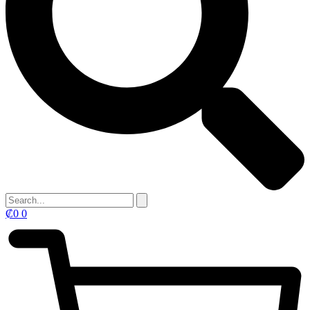
₡
0
0