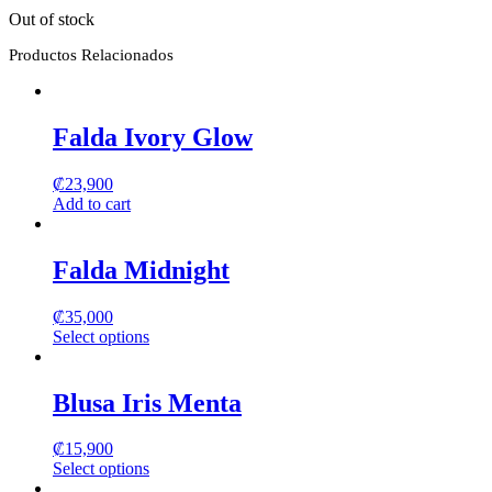
Out of stock
Productos Relacionados
Falda Ivory Glow
₡
23,900
Add to cart
Falda Midnight
₡
35,000
Select options
This
product
has
Blusa Iris Menta
multiple
variants.
₡
15,900
The
Select options
options
This