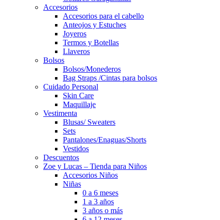
Accesorios
Accesorios para el cabello
Anteojos y Estuches
Joyeros
Termos y Botellas
Llaveros
Bolsos
Bolsos/Monederos
Bag Straps /Cintas para bolsos
Cuidado Personal
Skin Care
Maquillaje
Vestimenta
Blusas/ Sweaters
Sets
Pantalones/Enaguas/Shorts
Vestidos
Descuentos
Zoe y Lucas – Tienda para Niños
Accesorios Niños
Niñas
0 a 6 meses
1 a 3 años
3 años o más
6 a 12 meses