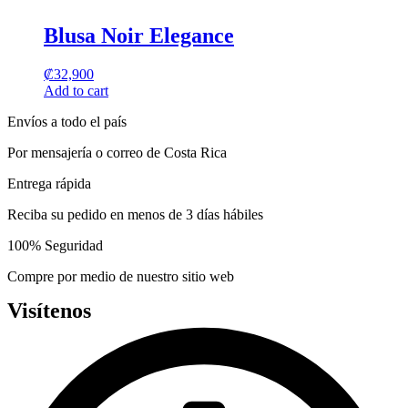
may
product
be
has
Blusa Noir Elegance
chosen
multiple
on
variants.
the
₡
32,900
The
product
Add to cart
options
page
may
Envíos a todo el país
be
chosen
Por mensajería o correo de Costa Rica
on
the
Entrega rápida
product
page
Reciba su pedido en menos de 3 días hábiles
100% Seguridad
Compre por medio de nuestro sitio web
Visítenos