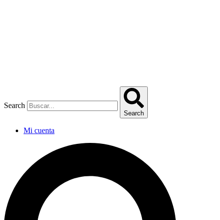
Omitir
e
ir
al
contenido
Search
Search
Mi cuenta