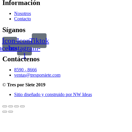
Información
Nosotros
Contacto
Síganos
Icon-
Icon-
Tiktok
acebook
instagram-
1
Contáctenos
8590 - 8666
ventas@tresporsiete.com
©
Tres por Siete 2019
Sitio diseñado y construido por NW Ideas