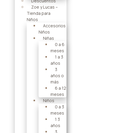
Descuentos
Zoe y Lucas –
Tienda para
Niños
Accesorios
Niños
Niñas
0 a 6
meses
1 a 3
años
3
años o
más
6 a 12
meses
Niños
0 a 3
meses
1 3
años
3