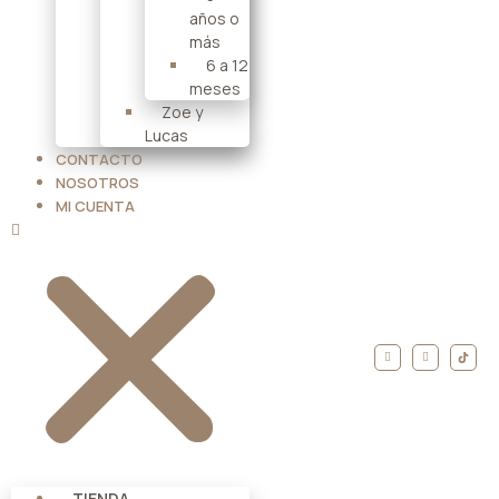
años o
más
6 a 12
meses
Zoe y
Lucas
CONTACTO
NOSOTROS
MI CUENTA
TIENDA