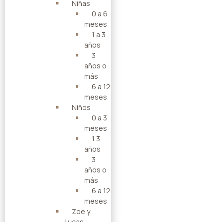
Niñas
0 a 6
meses
1 a 3
años
3
años o
más
6 a 12
meses
Niños
0 a 3
meses
1 3
años
3
años o
más
6 a 12
meses
Zoe y
Lucas