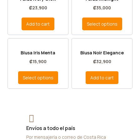
₡
23,900
₡
35,000
Add to cart
Select options
Blusa Iris Menta
Blusa Noir Elegance
₡
15,900
₡
32,900
Select options
Add to cart
Envíos a todo el país
Por mensajería o correo de Costa Rica