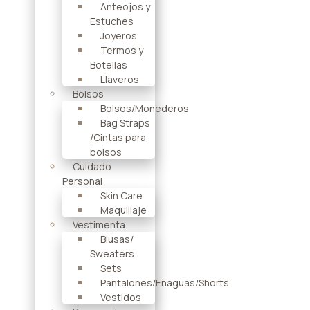
Anteojos y
Estuches
Joyeros
Termos y
Botellas
Llaveros
Bolsos
Bolsos/Monederos
Bag Straps
/Cintas para
bolsos
Cuidado
Personal
Skin Care
Maquillaje
Vestimenta
Blusas/
Sweaters
Sets
Pantalones/Enaguas/Shorts
Vestidos