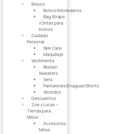
Bolsos
Bolsos/Monederos
Bag Straps
/Cintas para
bolsos
Cuidado
Personal
Skin Care
Maquillaje
Vestimenta
Blusas/
Sweaters
Sets
Pantalones/Enaguas/Shorts
Vestidos
Descuentos
Zoe y Lucas –
Tienda para
Niños
Accesorios
Niños