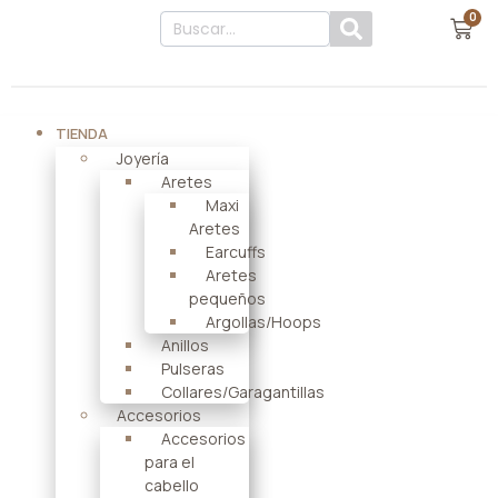
0
TIENDA
Joyería
Aretes
Maxi
Aretes
Earcuffs
Aretes
pequeños
Argollas/Hoops
Anillos
Pulseras
Collares/Garagantillas
Accesorios
Accesorios
para el
cabello