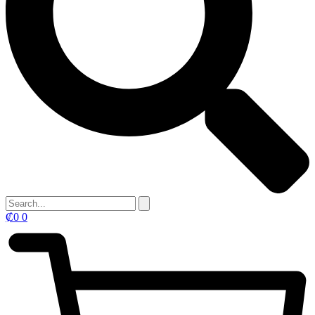
₡
0
0