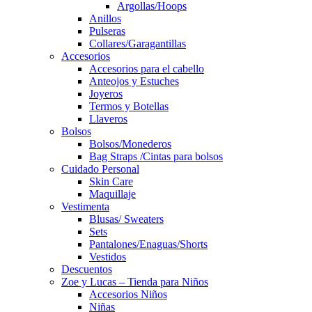
Argollas/Hoops
Anillos
Pulseras
Collares/Garagantillas
Accesorios
Accesorios para el cabello
Anteojos y Estuches
Joyeros
Termos y Botellas
Llaveros
Bolsos
Bolsos/Monederos
Bag Straps /Cintas para bolsos
Cuidado Personal
Skin Care
Maquillaje
Vestimenta
Blusas/ Sweaters
Sets
Pantalones/Enaguas/Shorts
Vestidos
Descuentos
Zoe y Lucas – Tienda para Niños
Accesorios Niños
Niñas