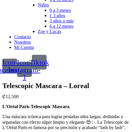
Niños
0 a 3 meses
1 3 años
3 años o más
6 a 12 meses
Zoe y Lucas
Contacto
Nosotros
Mi Cuenta
Icon-
Icon-
Tiktok
acebook
instagram-
1
Telescopic Mascara – Loreal
₡
12,500
L’Oréal Paris Telescopic Mascara
Una máscara icónica para lograr pestañas ultra largas, definidas y
separadas con efecto súper limpio y elegante 😍✨. La Telescopic de
L’Oréal Paris es famosa por su precisión y acabado “lash by lash”,