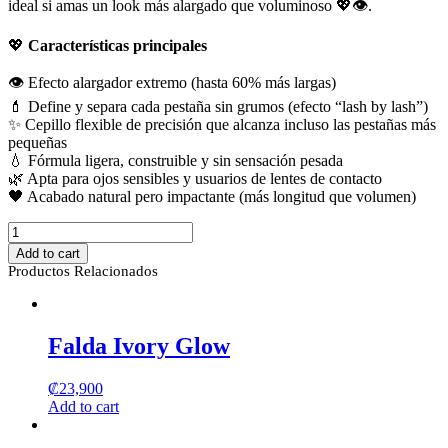
ideal si amas un look más alargado que voluminoso 💖👁️.
💖
Características principales
👁️ Efecto alargador extremo (hasta 60% más largas)
💄 Define y separa cada pestaña sin grumos (efecto “lash by lash”)
✨ Cepillo flexible de precisión que alcanza incluso las pestañas más
pequeñas
💧 Fórmula ligera, construible y sin sensación pesada
🌿 Apta para ojos sensibles y usuarios de lentes de contacto
🖤 Acabado natural pero impactante (más longitud que volumen)
Telescopic
Mascara
Add to cart
–
Productos Relacionados
Loreal
quantity
Falda Ivory Glow
₡
23,900
Add to cart