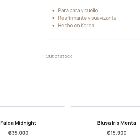
Para cara y cuello
Reafirmante y suavizante
Hecho en Korea
Out of stock
Falda Midnight
Blusa Iris Menta
₡
35,000
₡
15,900