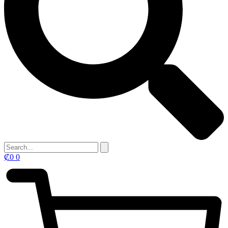
₡
0
0