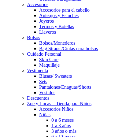
Accesorios
Accesorios para el cabello
Anteojos y Estuches
Joyeros
Termos y Botellas
Llaveros
Bolsos
Bolsos/Monederos
Bag Straps /Cintas para bolsos
Cuidado Personal
Skin Care
Maquillaje
Vestimenta
Blusas/ Sweaters
Sets
Pantalones/Enaguas/Shorts
Vestidos
Descuentos
Zoe y Lucas – Tienda para Niños
Accesorios Niños
Niñas
0 a 6 meses
1 a 3 años
3 años o más
6 a 12 meses