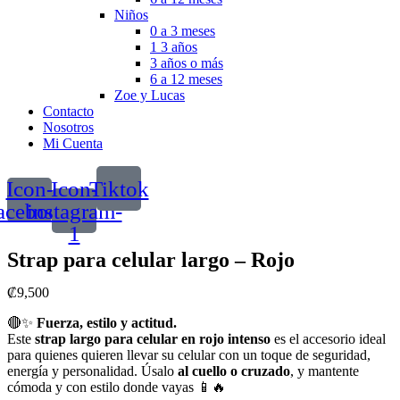
Niños
0 a 3 meses
1 3 años
3 años o más
6 a 12 meses
Zoe y Lucas
Contacto
Nosotros
Mi Cuenta
Icon-
Icon-
Tiktok
acebook
instagram-
1
Strap para celular largo – Rojo
₡
9,500
🔴✨
Fuerza, estilo y actitud.
Este
strap largo para celular en rojo intenso
es el accesorio ideal
para quienes quieren llevar su celular con un toque de seguridad,
energía y personalidad. Úsalo
al cuello o cruzado
, y mantente
cómoda y con estilo donde vayas 📱🔥