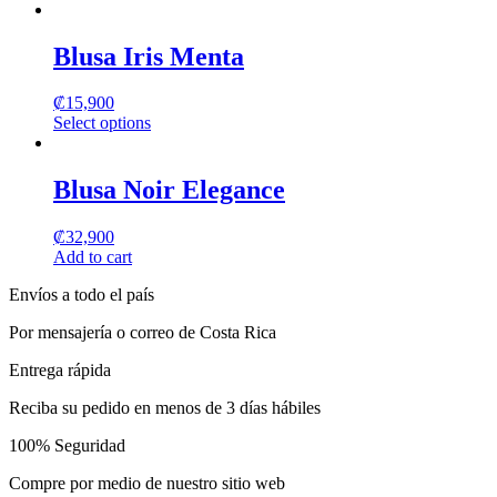
This
product
has
Blusa Iris Menta
multiple
variants.
₡
15,900
The
Select options
options
This
may
product
be
has
Blusa Noir Elegance
chosen
multiple
on
variants.
the
₡
32,900
The
product
Add to cart
options
page
may
Envíos a todo el país
be
chosen
Por mensajería o correo de Costa Rica
on
the
Entrega rápida
product
page
Reciba su pedido en menos de 3 días hábiles
100% Seguridad
Compre por medio de nuestro sitio web