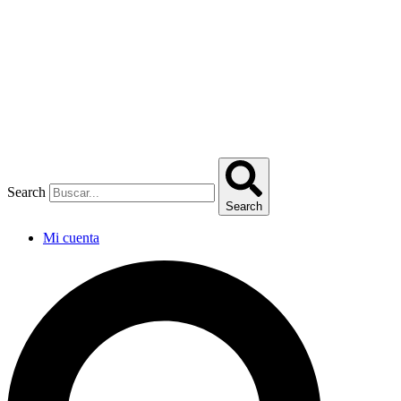
Omitir
e
ir
al
contenido
Search
Search
Mi cuenta