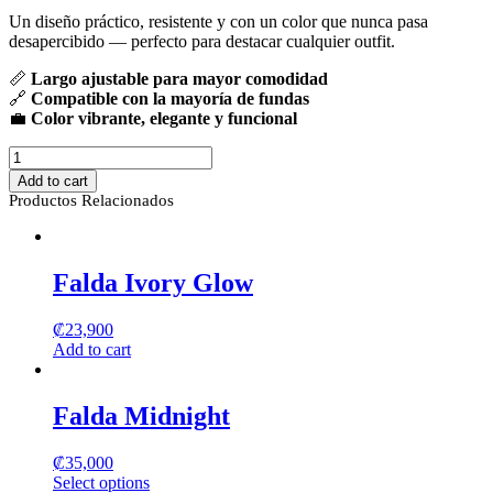
Un diseño práctico, resistente y con un color que nunca pasa
desapercibido — perfecto para destacar cualquier outfit.
📏
Largo ajustable para mayor comodidad
🔗
Compatible con la mayoría de fundas
💼
Color vibrante, elegante y funcional
Strap
para
Add to cart
celular
Productos Relacionados
largo
-
Rojo
quantity
Falda Ivory Glow
₡
23,900
Add to cart
Falda Midnight
₡
35,000
Select options