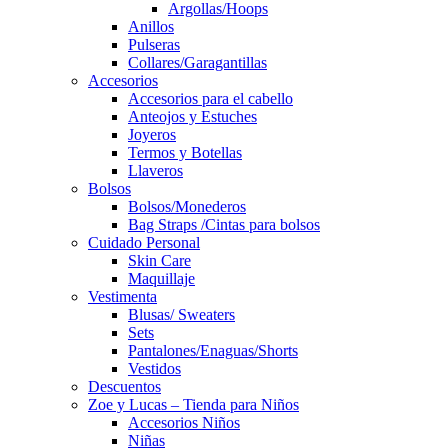
Argollas/Hoops
Anillos
Pulseras
Collares/Garagantillas
Accesorios
Accesorios para el cabello
Anteojos y Estuches
Joyeros
Termos y Botellas
Llaveros
Bolsos
Bolsos/Monederos
Bag Straps /Cintas para bolsos
Cuidado Personal
Skin Care
Maquillaje
Vestimenta
Blusas/ Sweaters
Sets
Pantalones/Enaguas/Shorts
Vestidos
Descuentos
Zoe y Lucas – Tienda para Niños
Accesorios Niños
Niñas