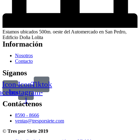
Estamos ubicados 500m. oeste del Automercado en San Pedro,
Edificio Doña Lolita
Información
Nosotros
Contacto
Síganos
Icon-
Icon-
Tiktok
acebook
instagram-
1
Contáctenos
8590 - 8666
ventas@tresporsiete.com
©
Tres por Siete 2019