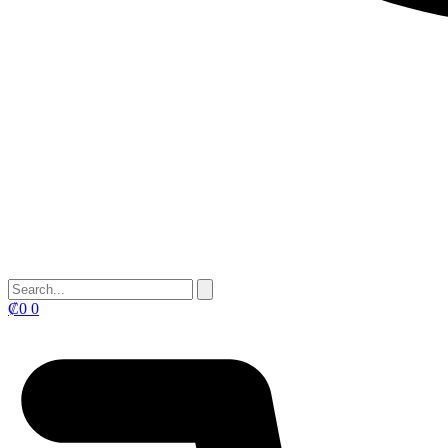
₡
0
0