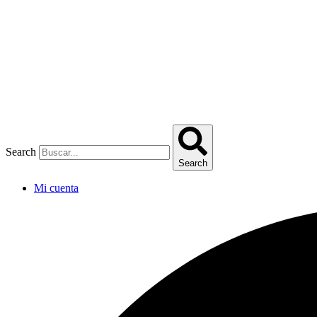
Omitir
e
ir
al
contenido
Search
Search
Mi cuenta