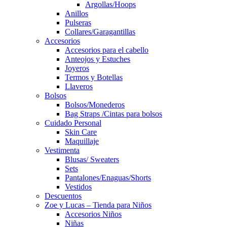
Argollas/Hoops
Anillos
Pulseras
Collares/Garagantillas
Accesorios
Accesorios para el cabello
Anteojos y Estuches
Joyeros
Termos y Botellas
Llaveros
Bolsos
Bolsos/Monederos
Bag Straps /Cintas para bolsos
Cuidado Personal
Skin Care
Maquillaje
Vestimenta
Blusas/ Sweaters
Sets
Pantalones/Enaguas/Shorts
Vestidos
Descuentos
Zoe y Lucas – Tienda para Niños
Accesorios Niños
Niñas