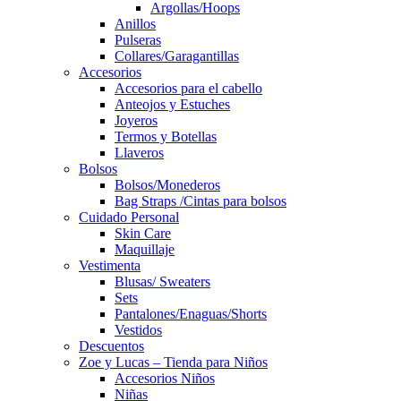
Argollas/Hoops
Anillos
Pulseras
Collares/Garagantillas
Accesorios
Accesorios para el cabello
Anteojos y Estuches
Joyeros
Termos y Botellas
Llaveros
Bolsos
Bolsos/Monederos
Bag Straps /Cintas para bolsos
Cuidado Personal
Skin Care
Maquillaje
Vestimenta
Blusas/ Sweaters
Sets
Pantalones/Enaguas/Shorts
Vestidos
Descuentos
Zoe y Lucas – Tienda para Niños
Accesorios Niños
Niñas