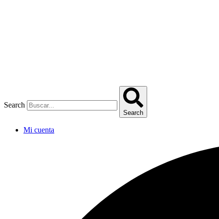
Omitir
e
ir
al
contenido
Search
Search
Mi cuenta