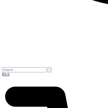
₡
0
0