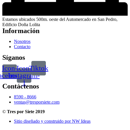
Estamos ubicados 500m. oeste del Automercado en San Pedro,
Edificio Doña Lolita
Información
Nosotros
Contacto
Síganos
Icon-
Icon-
Tiktok
acebook
instagram-
1
Contáctenos
8590 - 8666
ventas@tresporsiete.com
©
Tres por Siete 2019
Sitio diseñado y construido por NW Ideas