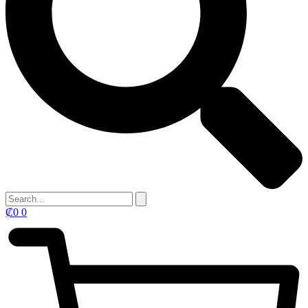
₡
0
0