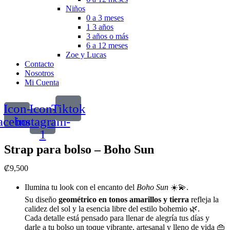
Niños
0 a 3 meses
1 3 años
3 años o más
6 a 12 meses
Zoe y Lucas
Contacto
Nosotros
Mi Cuenta
Icon-
Icon-
Tiktok
acebook
instagram-
1
Strap para bolso – Boho Sun
₡
9,500
Ilumina tu look con el encanto del
Boho Sun
☀️💫.
Su diseño
geométrico en tonos amarillos y tierra
refleja la
calidez del sol y la esencia libre del estilo bohemio 🌿.
Cada detalle está pensado para llenar de alegría tus días y
darle a tu bolso un toque vibrante, artesanal y lleno de vida 👜