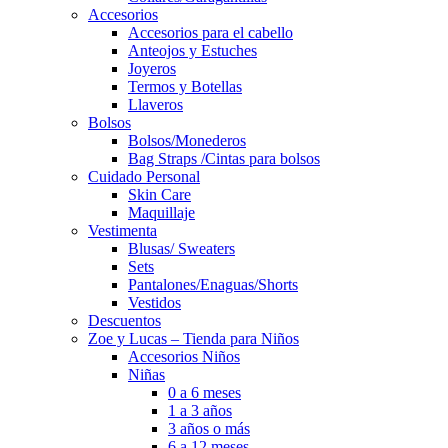
Accesorios
Accesorios para el cabello
Anteojos y Estuches
Joyeros
Termos y Botellas
Llaveros
Bolsos
Bolsos/Monederos
Bag Straps /Cintas para bolsos
Cuidado Personal
Skin Care
Maquillaje
Vestimenta
Blusas/ Sweaters
Sets
Pantalones/Enaguas/Shorts
Vestidos
Descuentos
Zoe y Lucas – Tienda para Niños
Accesorios Niños
Niñas
0 a 6 meses
1 a 3 años
3 años o más
6 a 12 meses