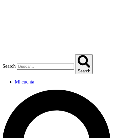
Omitir
e
ir
al
contenido
Search
Search
Mi cuenta