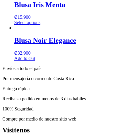
has
Blusa Iris Menta
multiple
variants.
₡
15,900
The
Select options
options
This
may
product
be
has
Blusa Noir Elegance
chosen
multiple
on
variants.
the
₡
32,900
The
product
Add to cart
options
page
may
Envíos a todo el país
be
chosen
Por mensajería o correo de Costa Rica
on
the
Entrega rápida
product
page
Reciba su pedido en menos de 3 días hábiles
100% Seguridad
Compre por medio de nuestro sitio web
Visítenos