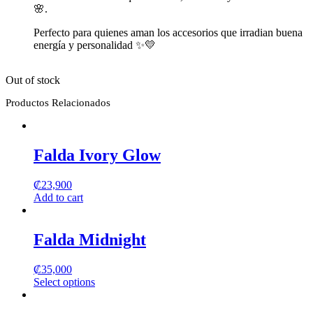
🌸.
Perfecto para quienes aman los accesorios que irradian buena
energía y personalidad ✨💛
Out of stock
Productos Relacionados
Falda Ivory Glow
₡
23,900
Add to cart
Falda Midnight
₡
35,000
Select options
This
product