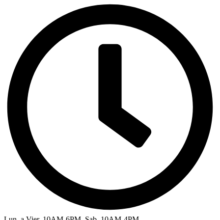
Lun. a Vier. 10AM-6PM, Sab. 10AM-4PM