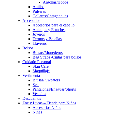
Argollas/Hoops
Anillos
Pulseras
Collares/Garagantillas
Accesorios
Accesorios para el cabello
Anteojos y Estuches
Joyeros
Termos y Botellas
Llaveros
Bolsos
Bolsos/Monederos
Bag Straps /Cintas para bolsos
Cuidado Personal
Skin Care
Maquillaje
Vestimenta
Blusas/ Sweaters
Sets
Pantalones/Enaguas/Shorts
Vestidos
Descuentos
Zoe y Lucas – Tienda para Niños
Accesorios Niños
Niñas