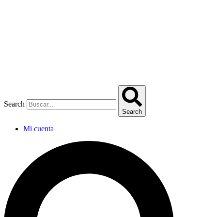
Omitir
e
ir
al
contenido
Search
Search
Mi cuenta