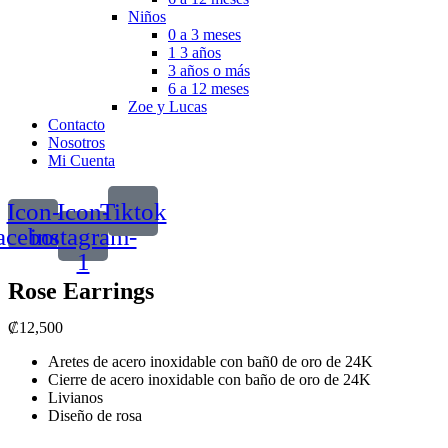
Niños
0 a 3 meses
1 3 años
3 años o más
6 a 12 meses
Zoe y Lucas
Contacto
Nosotros
Mi Cuenta
Icon-
Icon-
Tiktok
acebook
instagram-
1
Rose Earrings
₡
12,500
Aretes de acero inoxidable con bañ0 de oro de 24K
Cierre de acero inoxidable con baño de oro de 24K
Livianos
Diseño de rosa