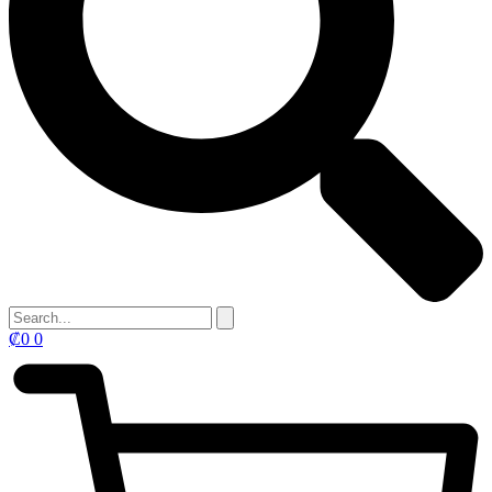
₡
0
0