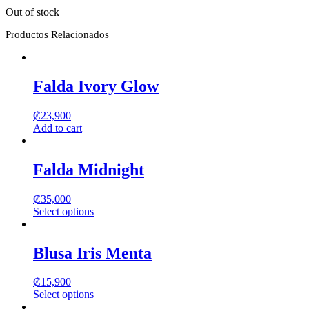
Out of stock
Productos Relacionados
Falda Ivory Glow
₡
23,900
Add to cart
Falda Midnight
₡
35,000
Select options
This
product
has
Blusa Iris Menta
multiple
variants.
₡
15,900
The
Select options
options
This