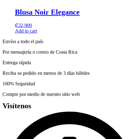
may
product
be
has
Blusa Noir Elegance
chosen
multiple
on
variants.
the
₡
32,900
The
product
Add to cart
options
page
may
Envíos a todo el país
be
chosen
Por mensajería o correo de Costa Rica
on
the
Entrega rápida
product
page
Reciba su pedido en menos de 3 días hábiles
100% Seguridad
Compre por medio de nuestro sitio web
Visítenos