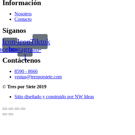
Información
Nosotros
Contacto
Síganos
Icon-
Icon-
Tiktok
acebook
instagram-
1
Contáctenos
8590 - 8666
ventas@tresporsiete.com
©
Tres por Siete 2019
Sitio diseñado y construido por NW Ideas