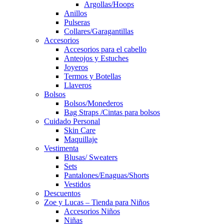
Argollas/Hoops
Anillos
Pulseras
Collares/Garagantillas
Accesorios
Accesorios para el cabello
Anteojos y Estuches
Joyeros
Termos y Botellas
Llaveros
Bolsos
Bolsos/Monederos
Bag Straps /Cintas para bolsos
Cuidado Personal
Skin Care
Maquillaje
Vestimenta
Blusas/ Sweaters
Sets
Pantalones/Enaguas/Shorts
Vestidos
Descuentos
Zoe y Lucas – Tienda para Niños
Accesorios Niños
Niñas