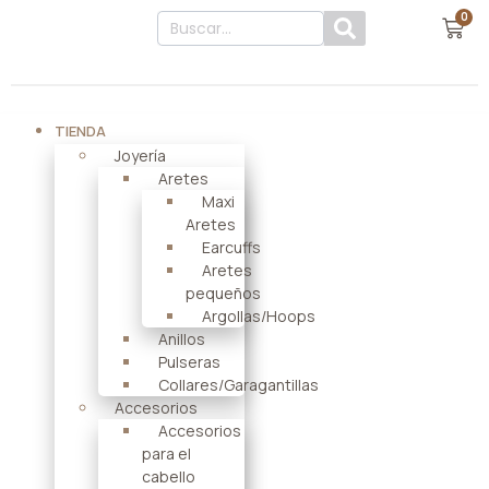
0
TIENDA
Joyería
Aretes
Maxi
Aretes
Earcuffs
Aretes
pequeños
Argollas/Hoops
Anillos
Pulseras
Collares/Garagantillas
Accesorios
Accesorios
para el
cabello