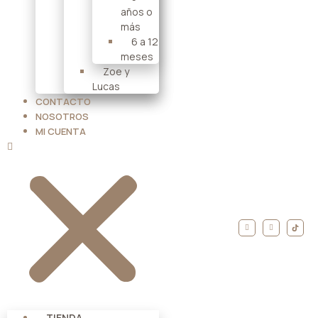
años o
más
6 a 12
meses
Zoe y
Lucas
CONTACTO
NOSOTROS
MI CUENTA
TIENDA