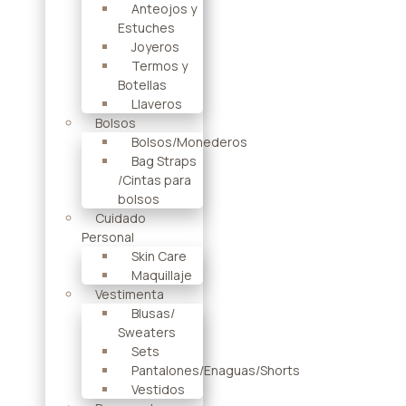
Anteojos y
Estuches
Joyeros
Termos y
Botellas
Llaveros
Bolsos
Bolsos/Monederos
Bag Straps
/Cintas para
bolsos
Cuidado
Personal
Skin Care
Maquillaje
Vestimenta
Blusas/
Sweaters
Sets
Pantalones/Enaguas/Shorts
Vestidos