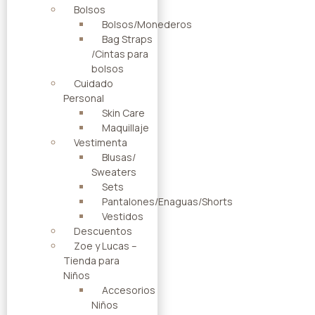
Bolsos
Bolsos/Monederos
Bag Straps
/Cintas para
bolsos
Cuidado
Personal
Skin Care
Maquillaje
Vestimenta
Blusas/
Sweaters
Sets
Pantalones/Enaguas/Shorts
Vestidos
Descuentos
Zoe y Lucas –
Tienda para
Niños
Accesorios
Niños