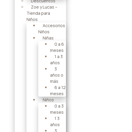
Descuentos
Zoe y Lucas –
Tienda para
Niños
Accesorios
Niños
Niñas
0 a 6
meses
1 a 3
años
3
años o
más
6 a 12
meses
Niños
0 a 3
meses
1 3
años
3