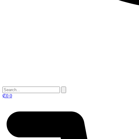
₡
0
0