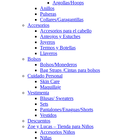
Argollas/Hoops
Anillos
Pulseras
Collares/Garagantillas
Accesorios
Accesorios para el cabello
Anteojos y Estuches
Joyeros
Termos y Botellas
Llaveros
Bolsos
Bolsos/Monederos
Bag Straps /Cintas para bolsos
Cuidado Personal
Skin Care
Maquillaje
Vestimenta
Blusas/ Sweaters
Sets
Pantalones/Enaguas/Shorts
Vestidos
Descuentos
Zoe y Lucas – Tienda para Niños
Accesorios Niños
Niñas