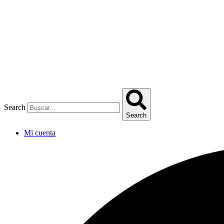
Omitir
e
ir
al
contenido
Search
Search
Mi cuenta