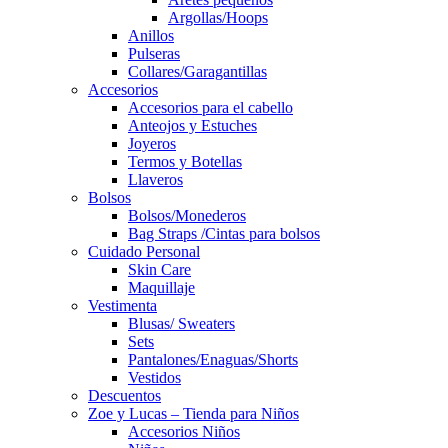
Argollas/Hoops
Anillos
Pulseras
Collares/Garagantillas
Accesorios
Accesorios para el cabello
Anteojos y Estuches
Joyeros
Termos y Botellas
Llaveros
Bolsos
Bolsos/Monederos
Bag Straps /Cintas para bolsos
Cuidado Personal
Skin Care
Maquillaje
Vestimenta
Blusas/ Sweaters
Sets
Pantalones/Enaguas/Shorts
Vestidos
Descuentos
Zoe y Lucas – Tienda para Niños
Accesorios Niños