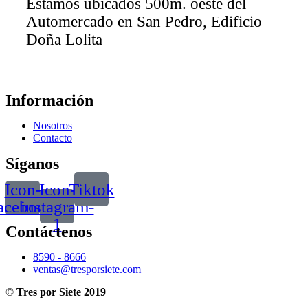
Estamos ubicados 500m. oeste del
Automercado en San Pedro, Edificio
Doña Lolita
Información
Nosotros
Contacto
Síganos
Icon-
Icon-
Tiktok
acebook
instagram-
1
Contáctenos
8590 - 8666
ventas@tresporsiete.com
©
Tres por Siete 2019