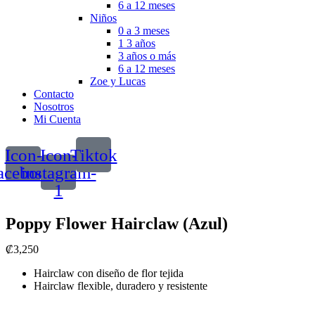
6 a 12 meses
Niños
0 a 3 meses
1 3 años
3 años o más
6 a 12 meses
Zoe y Lucas
Contacto
Nosotros
Mi Cuenta
Icon-
Icon-
Tiktok
acebook
instagram-
1
Poppy Flower Hairclaw (Azul)
₡
3,250
Hairclaw con diseño de flor tejida
Hairclaw flexible, duradero y resistente