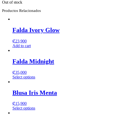
Out of stock
Productos Relacionados
Falda Ivory Glow
₡
23,900
Add to cart
Falda Midnight
₡
35,000
Select options
This
product
has
Blusa Iris Menta
multiple
variants.
₡
15,900
The
Select options
options
This
may