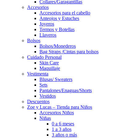
Collares/Garagantillas
Accesorios
Accesorios para el cabello
Anteojos y Estuches
Joyeros
Termos y Botellas
Llaveros
Bolsos
Bolsos/Monederos
Bag Straps /Cintas para bolsos
Cuidado Personal
Skin Care
Maquillaje
Vestimenta
Blusas/ Sweaters
Sets
Pantalones/Enaguas/Shorts
Vestidos
Descuentos
Zoe y Lucas – Tienda para Niños
Accesorios Niños
Niñas
0 a 6 meses
1 a 3 años
3 años o más