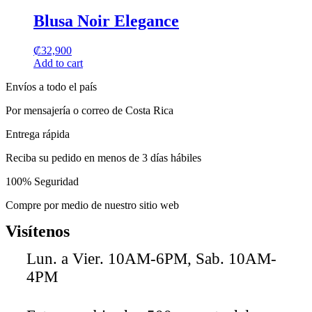
product
be
has
Blusa Noir Elegance
chosen
multiple
on
variants.
the
₡
32,900
The
product
Add to cart
options
page
may
Envíos a todo el país
be
chosen
Por mensajería o correo de Costa Rica
on
the
Entrega rápida
product
page
Reciba su pedido en menos de 3 días hábiles
100% Seguridad
Compre por medio de nuestro sitio web
Visítenos
Lun. a Vier. 10AM-6PM, Sab. 10AM-
4PM