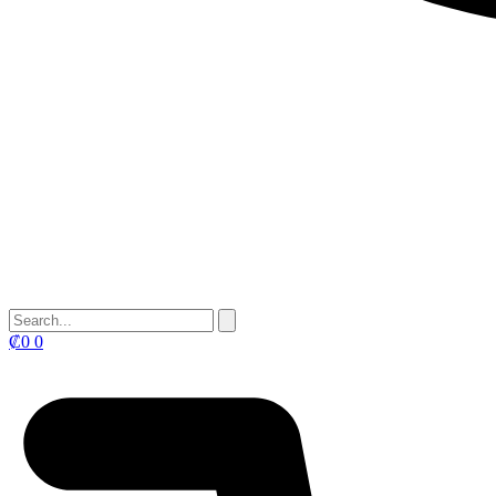
₡
0
0