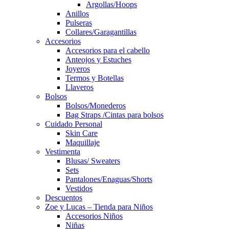
Argollas/Hoops
Anillos
Pulseras
Collares/Garagantillas
Accesorios
Accesorios para el cabello
Anteojos y Estuches
Joyeros
Termos y Botellas
Llaveros
Bolsos
Bolsos/Monederos
Bag Straps /Cintas para bolsos
Cuidado Personal
Skin Care
Maquillaje
Vestimenta
Blusas/ Sweaters
Sets
Pantalones/Enaguas/Shorts
Vestidos
Descuentos
Zoe y Lucas – Tienda para Niños
Accesorios Niños
Niñas