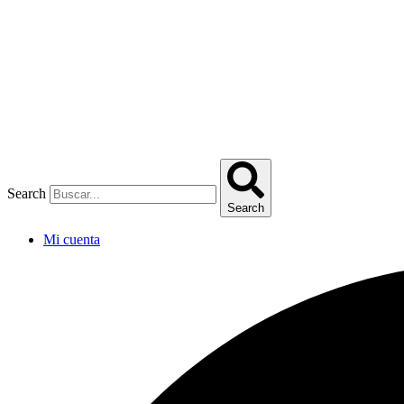
Omitir
e
ir
al
contenido
Search
Search
Mi cuenta