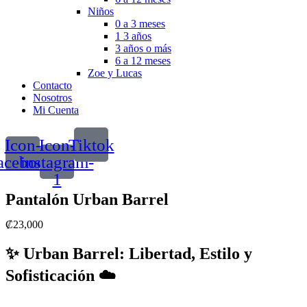
Niños
0 a 3 meses
1 3 años
3 años o más
6 a 12 meses
Zoe y Lucas
Contacto
Nosotros
Mi Cuenta
Icon-
Icon-
Tiktok
acebook
instagram-
1
Pantalón Urban Barrel
₡
23,000
✨
Urban Barrel: Libertad, Estilo y
Sofisticación
☁️