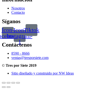
Nosotros
Contacto
Síganos
Icon-
Icon-
Tiktok
acebook
instagram-
1
Contáctenos
8590 - 8666
ventas@tresporsiete.com
©
Tres por Siete 2019
Sitio diseñado y construido por NW Ideas