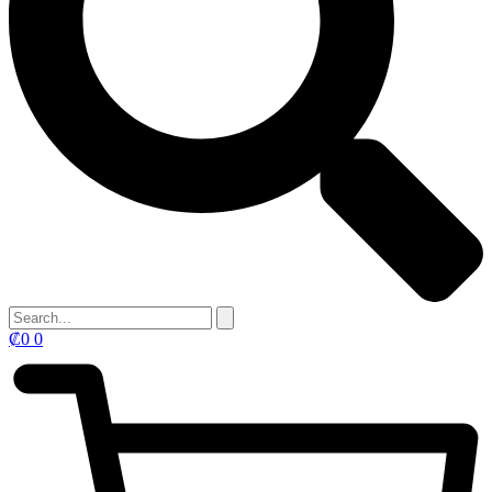
₡
0
0