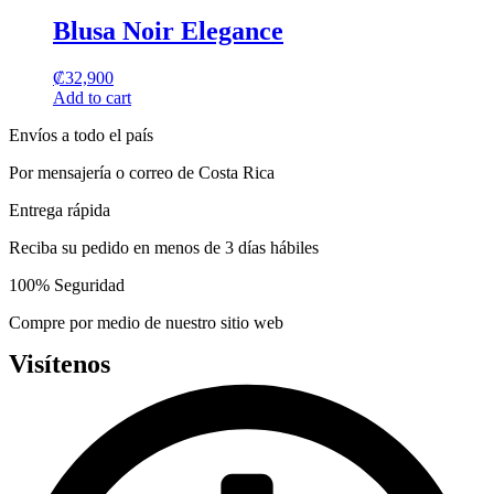
product
be
has
Blusa Noir Elegance
chosen
multiple
on
variants.
the
₡
32,900
The
product
Add to cart
options
page
may
Envíos a todo el país
be
chosen
Por mensajería o correo de Costa Rica
on
the
Entrega rápida
product
page
Reciba su pedido en menos de 3 días hábiles
100% Seguridad
Compre por medio de nuestro sitio web
Visítenos