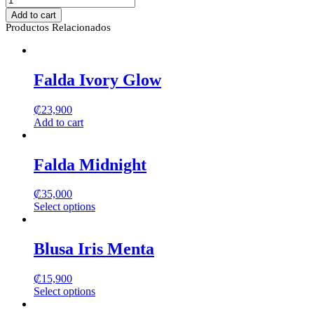
Urban
Add to cart
Barrel
Productos Relacionados
quantity
Falda Ivory Glow
₡
23,900
Add to cart
Falda Midnight
₡
35,000
Select options
This
product
has
Blusa Iris Menta
multiple
variants.
₡
15,900
The
Select options
options
This
may