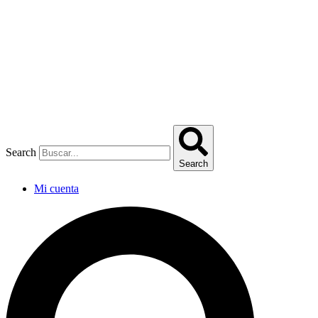
Omitir
e
ir
al
contenido
Search
Search
Mi cuenta