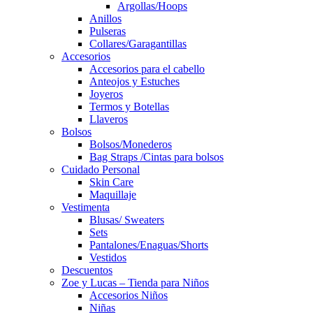
Argollas/Hoops
Anillos
Pulseras
Collares/Garagantillas
Accesorios
Accesorios para el cabello
Anteojos y Estuches
Joyeros
Termos y Botellas
Llaveros
Bolsos
Bolsos/Monederos
Bag Straps /Cintas para bolsos
Cuidado Personal
Skin Care
Maquillaje
Vestimenta
Blusas/ Sweaters
Sets
Pantalones/Enaguas/Shorts
Vestidos
Descuentos
Zoe y Lucas – Tienda para Niños
Accesorios Niños
Niñas