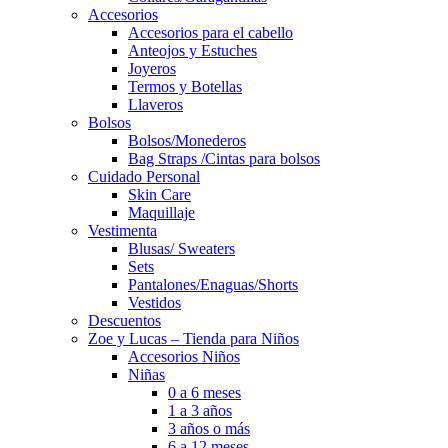
Accesorios
Accesorios para el cabello
Anteojos y Estuches
Joyeros
Termos y Botellas
Llaveros
Bolsos
Bolsos/Monederos
Bag Straps /Cintas para bolsos
Cuidado Personal
Skin Care
Maquillaje
Vestimenta
Blusas/ Sweaters
Sets
Pantalones/Enaguas/Shorts
Vestidos
Descuentos
Zoe y Lucas – Tienda para Niños
Accesorios Niños
Niñas
0 a 6 meses
1 a 3 años
3 años o más
6 a 12 meses