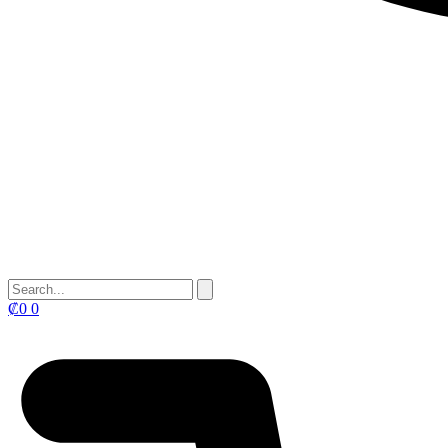
₡
0
0