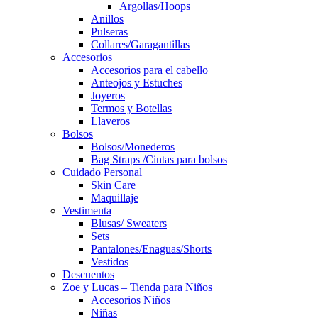
Argollas/Hoops
Anillos
Pulseras
Collares/Garagantillas
Accesorios
Accesorios para el cabello
Anteojos y Estuches
Joyeros
Termos y Botellas
Llaveros
Bolsos
Bolsos/Monederos
Bag Straps /Cintas para bolsos
Cuidado Personal
Skin Care
Maquillaje
Vestimenta
Blusas/ Sweaters
Sets
Pantalones/Enaguas/Shorts
Vestidos
Descuentos
Zoe y Lucas – Tienda para Niños
Accesorios Niños
Niñas