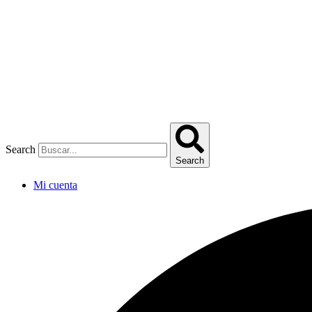
Omitir
e
ir
al
contenido
Search
Search
Mi cuenta