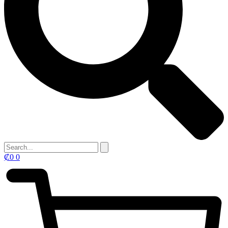
₡
0
0