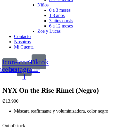
Niños
0 a 3 meses
1 3 años
3 años o más
6 a 12 meses
Zoe y Lucas
Contacto
Nosotros
Mi Cuenta
Icon-
Icon-
Tiktok
acebook
instagram-
1
NYX On the Rise Rímel (Negro)
₡
13,900
Máscara reafirmante y voluminizadora, color negro
Out of stock