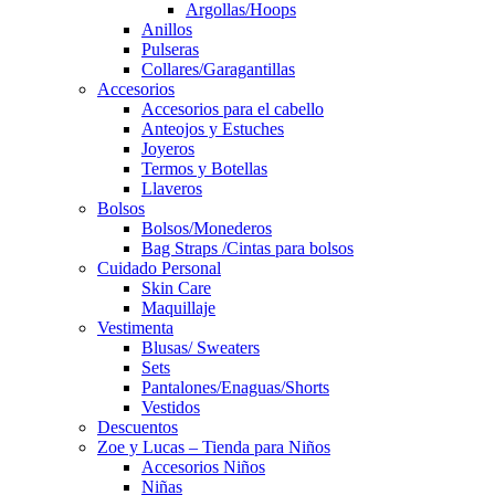
Argollas/Hoops
Anillos
Pulseras
Collares/Garagantillas
Accesorios
Accesorios para el cabello
Anteojos y Estuches
Joyeros
Termos y Botellas
Llaveros
Bolsos
Bolsos/Monederos
Bag Straps /Cintas para bolsos
Cuidado Personal
Skin Care
Maquillaje
Vestimenta
Blusas/ Sweaters
Sets
Pantalones/Enaguas/Shorts
Vestidos
Descuentos
Zoe y Lucas – Tienda para Niños
Accesorios Niños
Niñas