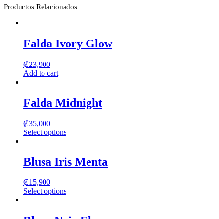
Productos Relacionados
Falda Ivory Glow
₡
23,900
Add to cart
Falda Midnight
₡
35,000
Select options
This
product
has
Blusa Iris Menta
multiple
variants.
₡
15,900
The
Select options
options
This
may
product
be
has