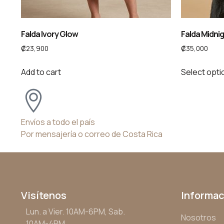
Falda Ivory Glow
Falda Midni
₡
23,900
₡
35,000
Add to cart
Select opti
Envíos a todo el país
Por mensajería o correo de Costa Rica
Visítenos
Informac
Lun. a Vier. 10AM-6PM, Sab.
Nosotros
10AM-4PM