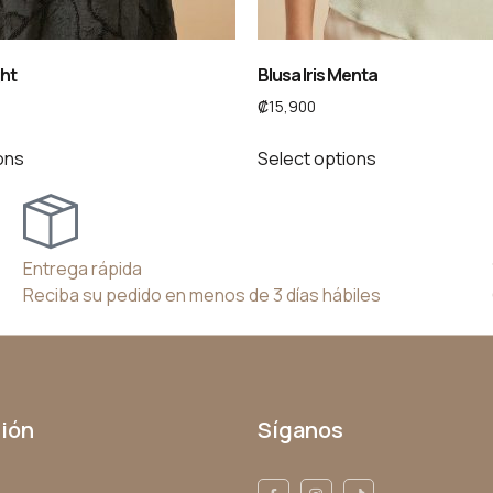
ght
Blusa Iris Menta
₡
15,900
ons
Select options
Entrega rápida
Reciba su pedido en menos de 3 días hábiles
ión
Síganos