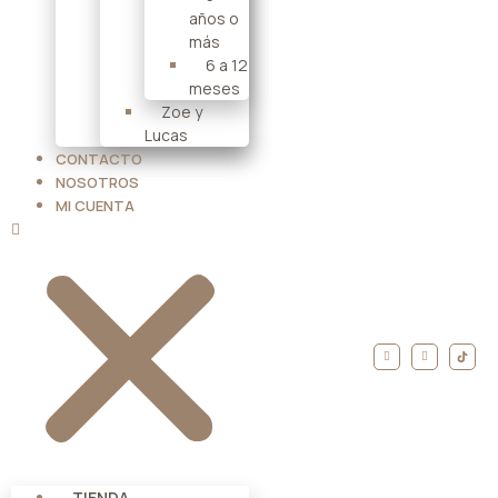
años o
más
6 a 12
meses
Zoe y
Lucas
CONTACTO
NOSOTROS
MI CUENTA
TIENDA