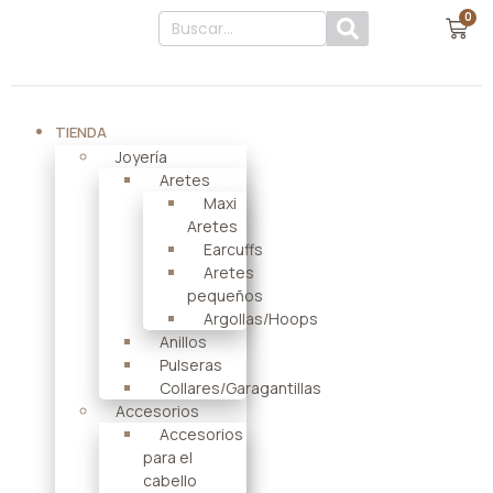
0
TIENDA
Joyería
Aretes
Maxi
Aretes
Earcuffs
Aretes
pequeños
Argollas/Hoops
Anillos
Pulseras
Collares/Garagantillas
Accesorios
Accesorios
para el
cabello