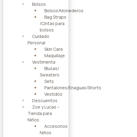
Bolsos
Bolsos/Monederos
Bag Straps
/Cintas para
bolsos
Cuidado
Personal
Skin Care
Maquillaje
Vestimenta
Blusas/
Sweaters
Sets
Pantalones/Enaguas/Shorts
Vestidos
Descuentos
Zoe y Lucas –
Tienda para
Niños
Accesorios
Niños