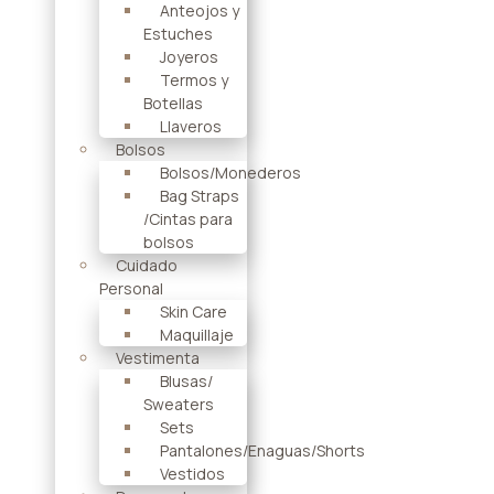
Anteojos y
Estuches
Joyeros
Termos y
Botellas
Llaveros
Bolsos
Bolsos/Monederos
Bag Straps
/Cintas para
bolsos
Cuidado
Personal
Skin Care
Maquillaje
Vestimenta
Blusas/
Sweaters
Sets
Pantalones/Enaguas/Shorts
Vestidos