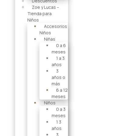
Descuentos
Zoe y Lucas –
Tienda para
Niños
Accesorios
Niños
Niñas
0 a 6
meses
1 a 3
años
3
años o
más
6 a 12
meses
Niños
0 a 3
meses
1 3
años
3