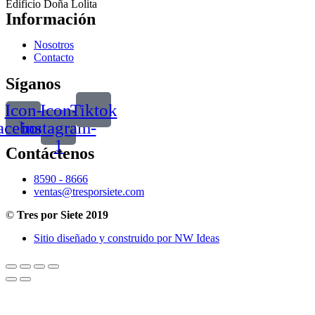
Edificio Doña Lolita
Información
Nosotros
Contacto
Síganos
Icon-
Icon-
Tiktok
acebook
instagram-
1
Contáctenos
8590 - 8666
ventas@tresporsiete.com
©
Tres por Siete 2019
Sitio diseñado y construido por NW Ideas