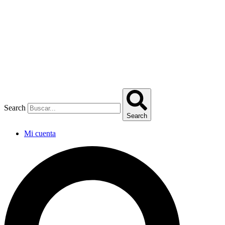
Omitir
e
ir
al
contenido
Search
Search
Mi cuenta