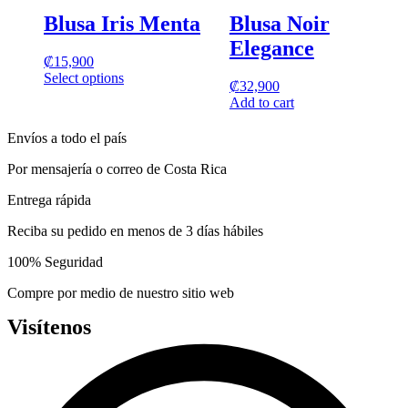
variants.
Blusa Iris Menta
Blusa Noir
The
options
Elegance
may
₡
15,900
be
Select options
₡
32,900
chosen
This
Add to cart
on
product
the
has
product
Envíos a todo el país
multiple
page
variants.
Por mensajería o correo de Costa Rica
The
options
Entrega rápida
may
be
Reciba su pedido en menos de 3 días hábiles
chosen
on
100% Seguridad
the
product
Compre por medio de nuestro sitio web
page
Visítenos