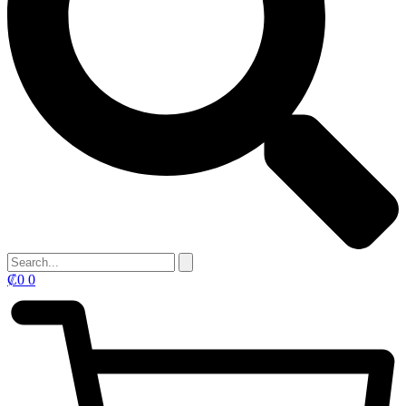
₡
0
0