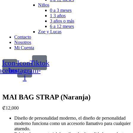
Niños
0 a 3 meses
1 3 años
3 años o más
6 a 12 meses
Zoe y Lucas
Contacto
Nosotros
Mi Cuenta
Icon-
Icon-
Tiktok
acebook
instagram-
1
MAI BAG STRAP (Naranja)
₡
12,000
Diseño de personalidad moderno, el diseño de personalidad
moderno funciona como un accesorio llamativo para cualquier
atuendo.