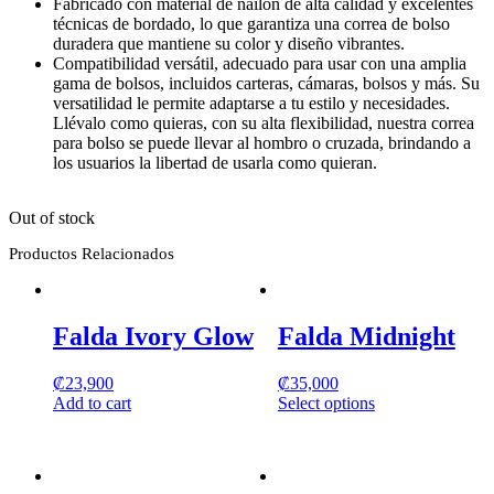
Fabricado con material de nailon de alta calidad y excelentes
técnicas de bordado, lo que garantiza una correa de bolso
duradera que mantiene su color y diseño vibrantes.
Compatibilidad versátil, adecuado para usar con una amplia
gama de bolsos, incluidos carteras, cámaras, bolsos y más. Su
versatilidad le permite adaptarse a tu estilo y necesidades.
Llévalo como quieras, con su alta flexibilidad, nuestra correa
para bolso se puede llevar al hombro o cruzada, brindando a
los usuarios la libertad de usarla como quieran.
Out of stock
Productos Relacionados
Falda Ivory Glow
Falda Midnight
₡
23,900
₡
35,000
Add to cart
Select options
This
product
has
multiple