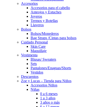
Accesorios
Accesorios para el cabello
Anteojos y Estuches
Joyeros
Termos y Botellas
Llaveros
Bolsos
Bolsos/Monederos
Bag Straps /Cintas para bolsos
Cuidado Personal
Skin Care
Maquillaje
Vestimenta
Blusas/ Sweaters
Sets
Pantalones/Enaguas/Shorts
Vestidos
Descuentos
Zoe y Lucas – Tienda para Niños
Accesorios Niños
Niñas
0 a 6 meses
1 a 3 años
3 años o más
6 a 12 meses