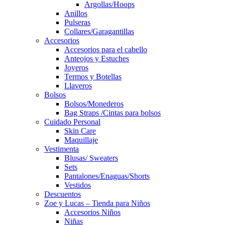
Argollas/Hoops
Anillos
Pulseras
Collares/Garagantillas
Accesorios
Accesorios para el cabello
Anteojos y Estuches
Joyeros
Termos y Botellas
Llaveros
Bolsos
Bolsos/Monederos
Bag Straps /Cintas para bolsos
Cuidado Personal
Skin Care
Maquillaje
Vestimenta
Blusas/ Sweaters
Sets
Pantalones/Enaguas/Shorts
Vestidos
Descuentos
Zoe y Lucas – Tienda para Niños
Accesorios Niños
Niñas