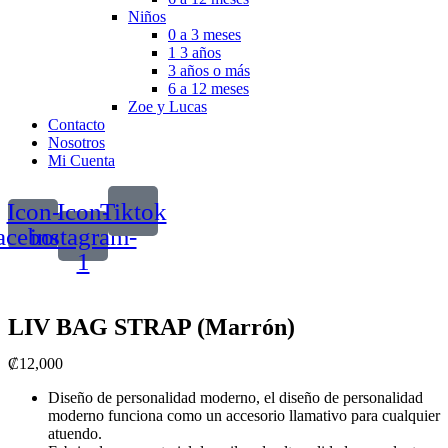
Niños
0 a 3 meses
1 3 años
3 años o más
6 a 12 meses
Zoe y Lucas
Contacto
Nosotros
Mi Cuenta
Icon-
Icon-
Tiktok
acebook
instagram-
1
LIV BAG STRAP (Marrón)
₡
12,000
Diseño de personalidad moderno, el diseño de personalidad
moderno funciona como un accesorio llamativo para cualquier
atuendo.