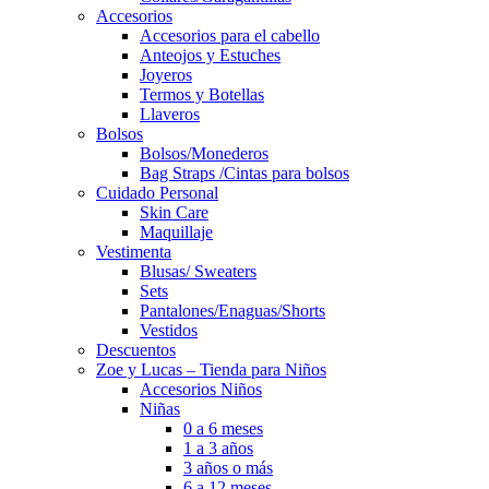
Accesorios
Accesorios para el cabello
Anteojos y Estuches
Joyeros
Termos y Botellas
Llaveros
Bolsos
Bolsos/Monederos
Bag Straps /Cintas para bolsos
Cuidado Personal
Skin Care
Maquillaje
Vestimenta
Blusas/ Sweaters
Sets
Pantalones/Enaguas/Shorts
Vestidos
Descuentos
Zoe y Lucas – Tienda para Niños
Accesorios Niños
Niñas
0 a 6 meses
1 a 3 años
3 años o más
6 a 12 meses