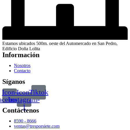
Estamos ubicados 500m. oeste del Automercado en San Pedro,
Edificio Doña Lolita
Información
Nosotros
Contacto
Síganos
Icon-
Icon-
Tiktok
acebook
instagram-
1
Contáctenos
8590 - 8666
ventas@tresporsiete.com