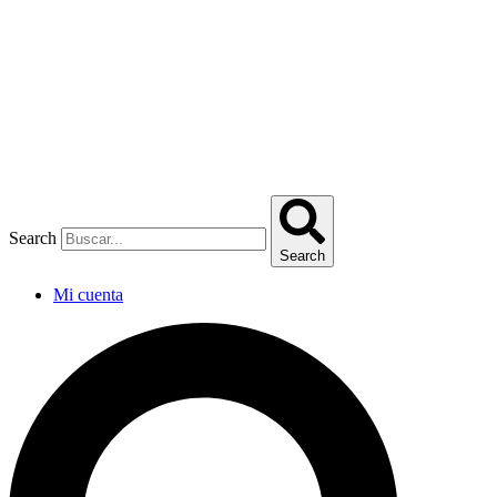
Omitir
e
ir
al
contenido
Search
Search
Mi cuenta