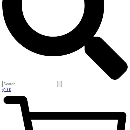
₡
0
0