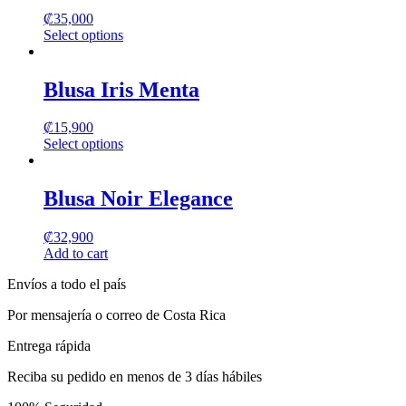
₡
35,000
Select options
This
product
has
Blusa Iris Menta
multiple
variants.
₡
15,900
The
Select options
options
This
may
product
be
has
Blusa Noir Elegance
chosen
multiple
on
variants.
the
₡
32,900
The
product
Add to cart
options
page
may
Envíos a todo el país
be
chosen
Por mensajería o correo de Costa Rica
on
the
Entrega rápida
product
page
Reciba su pedido en menos de 3 días hábiles