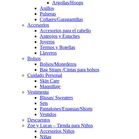
Argollas/Hoops
Anillos
Pulseras
Collares/Garagantillas
Accesorios
Accesorios para el cabello
Anteojos y Estuches
Joyeros
Termos y Botellas
Llaveros
Bolsos
Bolsos/Monederos
Bag Straps /Cintas para bolsos
Cuidado Personal
Skin Care
Maquillaje
Vestimenta
Blusas/ Sweaters
Sets
Pantalones/Enaguas/Shorts
Vestidos
Descuentos
Zoe y Lucas – Tienda para Niños
Accesorios Niños
Niñas