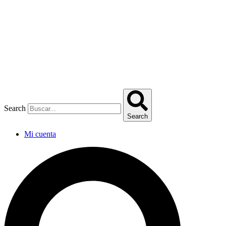
Omitir
e
ir
al
contenido
Search
Search
Mi cuenta