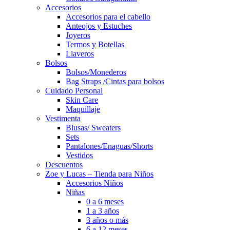
Accesorios
Accesorios para el cabello
Anteojos y Estuches
Joyeros
Termos y Botellas
Llaveros
Bolsos
Bolsos/Monederos
Bag Straps /Cintas para bolsos
Cuidado Personal
Skin Care
Maquillaje
Vestimenta
Blusas/ Sweaters
Sets
Pantalones/Enaguas/Shorts
Vestidos
Descuentos
Zoe y Lucas – Tienda para Niños
Accesorios Niños
Niñas
0 a 6 meses
1 a 3 años
3 años o más
6 a 12 meses