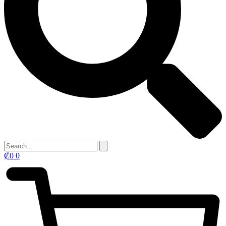
₡
0
0