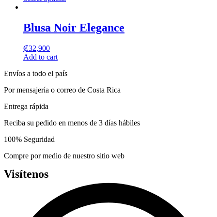
options
This
may
product
be
has
Blusa Noir Elegance
chosen
multiple
on
variants.
the
₡
32,900
The
product
Add to cart
options
page
may
Envíos a todo el país
be
chosen
Por mensajería o correo de Costa Rica
on
the
Entrega rápida
product
page
Reciba su pedido en menos de 3 días hábiles
100% Seguridad
Compre por medio de nuestro sitio web
Visítenos