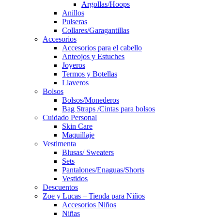
Argollas/Hoops
Anillos
Pulseras
Collares/Garagantillas
Accesorios
Accesorios para el cabello
Anteojos y Estuches
Joyeros
Termos y Botellas
Llaveros
Bolsos
Bolsos/Monederos
Bag Straps /Cintas para bolsos
Cuidado Personal
Skin Care
Maquillaje
Vestimenta
Blusas/ Sweaters
Sets
Pantalones/Enaguas/Shorts
Vestidos
Descuentos
Zoe y Lucas – Tienda para Niños
Accesorios Niños
Niñas