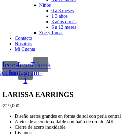
Niños
0 a 3 meses
1 3 años
3 años o más
6 a 12 meses
Zoe y Lucas
Contacto
Nosotros
Mi Cuenta
Icon-
Icon-
Tiktok
acebook
instagram-
1
LARISSA EARRINGS
₡
19,000
Diseño aretes grandes en forma de sol con perla central
Aretes de acero inoxidable con baño de oro de 24K
Cierre de acero inoxidable
Livianos