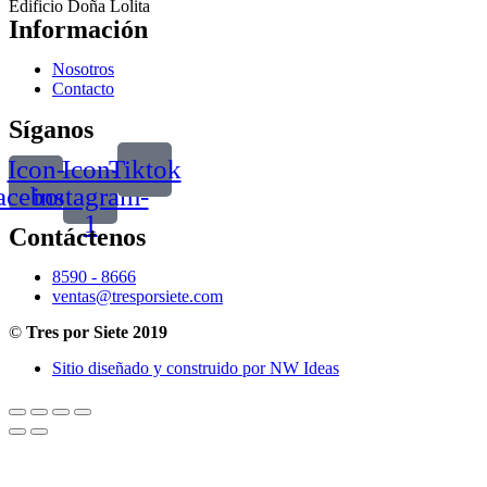
Edificio Doña Lolita
Información
Nosotros
Contacto
Síganos
Icon-
Icon-
Tiktok
acebook
instagram-
1
Contáctenos
8590 - 8666
ventas@tresporsiete.com
©
Tres por Siete 2019
Sitio diseñado y construido por NW Ideas