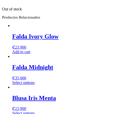
Out of stock
Productos Relacionados
Falda Ivory Glow
₡
23,900
Add to cart
Falda Midnight
₡
35,000
Select options
This
product
has
Blusa Iris Menta
multiple
variants.
₡
15,900
The
Select options