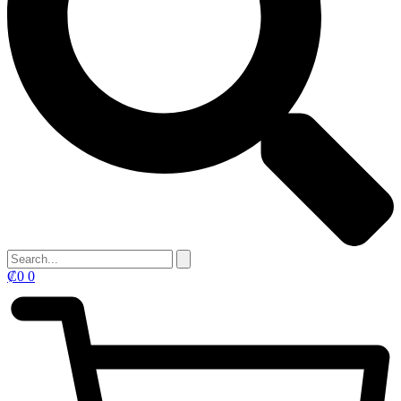
₡
0
0