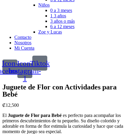
Niños
0 a 3 meses
1 3 años
3 años o más
6 a 12 meses
Zoe y Lucas
Contacto
Nosotros
Mi Cuenta
Icon-
Icon-
Tiktok
acebook
instagram-
1
Juguete de Flor con Actividades para
Bebé
₡
12,500
El
Juguete de Flor para Bebé
es perfecto para acompañar los
primeros descubrimientos de tu pequeño. Su diseño colorido y
adorable en forma de flor estimula la curiosidad y hace que cada
momento de juego sea especial.