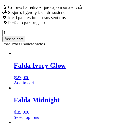
🌸 Colores llamativos que captan su atención
🧸 Seguro, ligero y fácil de sostener
💖 Ideal para estimular sus sentidos
🎁 Perfecto para regalar
Juguete
de
Add to cart
Flor
Productos Relacionados
con
Actividades
para
Bebé
Falda Ivory Glow
quantity
₡
23,900
Add to cart
Falda Midnight
₡
35,000
Select options
This
product