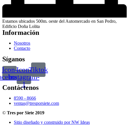
Estamos ubicados 500m. oeste del Automercado en San Pedro,
Edificio Doña Lolita
Información
Nosotros
Contacto
Síganos
Icon-
Icon-
Tiktok
acebook
instagram-
1
Contáctenos
8590 - 8666
ventas@tresporsiete.com
©
Tres por Siete 2019
Sitio diseñado y construido por NW Ideas