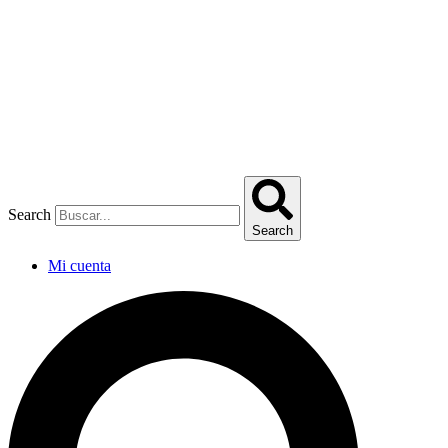
Omitir
e
ir
al
contenido
Search
Search
Mi cuenta