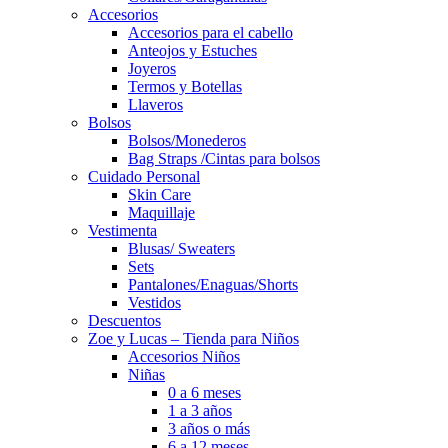
Accesorios
Accesorios para el cabello
Anteojos y Estuches
Joyeros
Termos y Botellas
Llaveros
Bolsos
Bolsos/Monederos
Bag Straps /Cintas para bolsos
Cuidado Personal
Skin Care
Maquillaje
Vestimenta
Blusas/ Sweaters
Sets
Pantalones/Enaguas/Shorts
Vestidos
Descuentos
Zoe y Lucas – Tienda para Niños
Accesorios Niños
Niñas
0 a 6 meses
1 a 3 años
3 años o más
6 a 12 meses