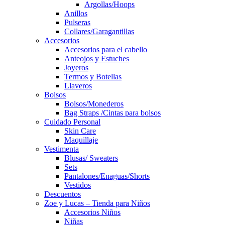
Argollas/Hoops
Anillos
Pulseras
Collares/Garagantillas
Accesorios
Accesorios para el cabello
Anteojos y Estuches
Joyeros
Termos y Botellas
Llaveros
Bolsos
Bolsos/Monederos
Bag Straps /Cintas para bolsos
Cuidado Personal
Skin Care
Maquillaje
Vestimenta
Blusas/ Sweaters
Sets
Pantalones/Enaguas/Shorts
Vestidos
Descuentos
Zoe y Lucas – Tienda para Niños
Accesorios Niños
Niñas