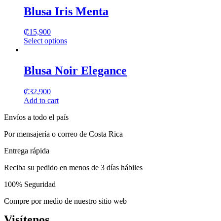
has
Blusa Iris Menta
multiple
variants.
₡
15,900
The
Select options
options
This
may
product
be
has
Blusa Noir Elegance
chosen
multiple
on
variants.
the
₡
32,900
The
product
Add to cart
options
page
may
Envíos a todo el país
be
chosen
Por mensajería o correo de Costa Rica
on
the
Entrega rápida
product
page
Reciba su pedido en menos de 3 días hábiles
100% Seguridad
Compre por medio de nuestro sitio web
Visítenos