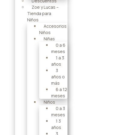
Descuentos
Zoe y Lucas –
Tienda para
Niños
Accesorios
Niños
Niñas
0 a 6
meses
1 a 3
años
3
años o
más
6 a 12
meses
Niños
0 a 3
meses
1 3
años
3