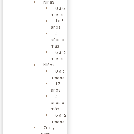
Niñas
0 a 6
meses
1 a 3
años
3
años o
más
6 a 12
meses
Niños
0 a 3
meses
1 3
años
3
años o
más
6 a 12
meses
Zoe y
Lucas