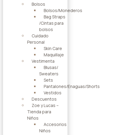
Bolsos
Bolsos/Monederos
Bag Straps
/Cintas para
bolsos
Cuidado
Personal
Skin Care
Maquillaje
Vestimenta
Blusas/
Sweaters
Sets
Pantalones/Enaguas/Shorts
Vestidos
Descuentos
Zoe y Lucas –
Tienda para
Niños
Accesorios
Niños