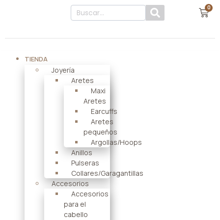
0
TIENDA
Joyería
Aretes
Maxi
Aretes
Earcuffs
Aretes
pequeños
Argollas/Hoops
Anillos
Pulseras
Collares/Garagantillas
Accesorios
Accesorios
para el
cabello