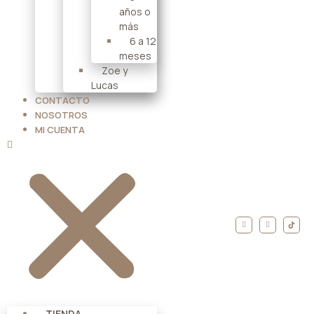
años o
más
6 a 12
meses
Zoe y
Lucas
CONTACTO
NOSOTROS
MI CUENTA
TIENDA