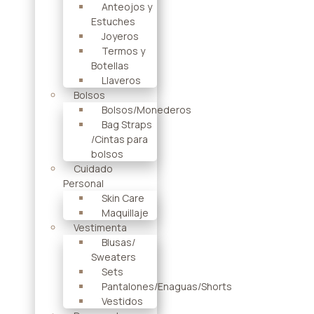
Anteojos y
Estuches
Joyeros
Termos y
Botellas
Llaveros
Bolsos
Bolsos/Monederos
Bag Straps
/Cintas para
bolsos
Cuidado
Personal
Skin Care
Maquillaje
Vestimenta
Blusas/
Sweaters
Sets
Pantalones/Enaguas/Shorts
Vestidos