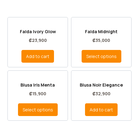
Falda Ivory Glow
Falda Midnight
₡
23,900
₡
35,000
Add to cart
Select options
Blusa Iris Menta
Blusa Noir Elegance
₡
15,900
₡
32,900
Select options
Add to cart