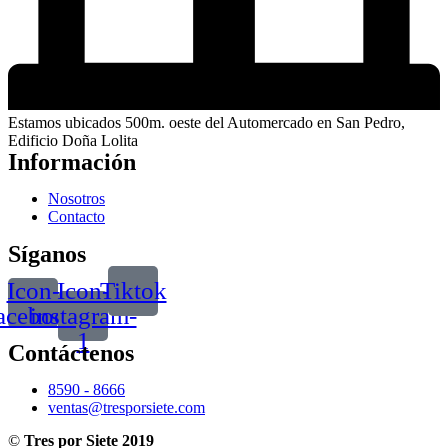
Estamos ubicados 500m. oeste del Automercado en San Pedro,
Edificio Doña Lolita
Información
Nosotros
Contacto
Síganos
Icon-
Icon-
Tiktok
acebook
instagram-
1
Contáctenos
8590 - 8666
ventas@tresporsiete.com
©
Tres por Siete 2019