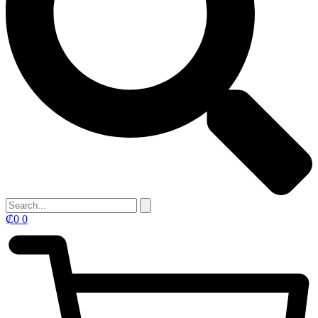
₡
0
0