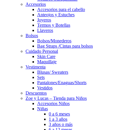
Accesorios
Accesorios para el cabello
Anteojos y Estuches
Joyeros
Termos y Botellas
Llaveros
Bolsos
Bolsos/Monederos
Bag Straps /Cintas para bolsos
Cuidado Personal
Skin Care
Maquillaje
Vestimenta
Blusas/ Sweaters
Sets
Pantalones/Enaguas/Shorts
Vestidos
Descuentos
Zoe y Lucas – Tienda para Niños
Accesorios Niños
Niñas
0 a 6 meses
1 a 3 años
3 años o más
6 a 12 meses