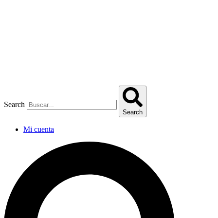
Omitir
e
ir
al
contenido
Search
Search
Mi cuenta