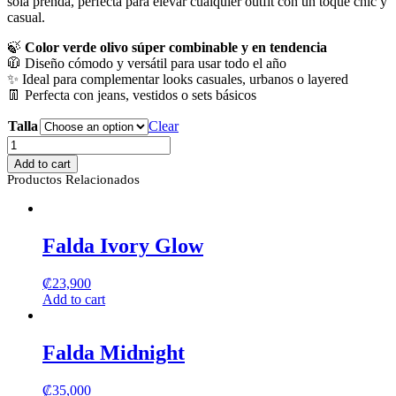
sola prenda, perfecta para elevar cualquier outfit con un toque chic y
casual.
🍃
Color verde olivo súper combinable y en tendencia
🧥 Diseño cómodo y versátil para usar todo el año
✨ Ideal para complementar looks casuales, urbanos o layered
👖 Perfecta con jeans, vestidos o sets básicos
Talla
Clear
Jacket
Verde
Add to cart
Olivo
Productos Relacionados
quantity
Falda Ivory Glow
₡
23,900
Add to cart
Falda Midnight
₡
35,000