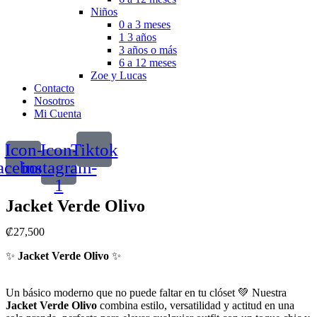
Niños
0 a 3 meses
1 3 años
3 años o más
6 a 12 meses
Zoe y Lucas
Contacto
Nosotros
Mi Cuenta
Icon-
Icon-
Tiktok
acebook
instagram-
1
Jacket Verde Olivo
₡
27,500
✨
Jacket Verde Olivo
✨
Un básico moderno que no puede faltar en tu clóset 💚 Nuestra
Jacket Verde Olivo
combina estilo, versatilidad y actitud en una