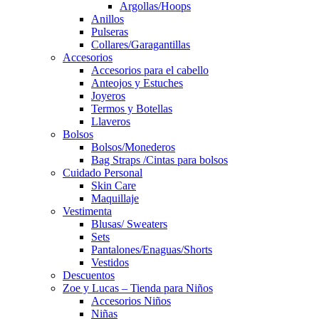
Argollas/Hoops
Anillos
Pulseras
Collares/Garagantillas
Accesorios
Accesorios para el cabello
Anteojos y Estuches
Joyeros
Termos y Botellas
Llaveros
Bolsos
Bolsos/Monederos
Bag Straps /Cintas para bolsos
Cuidado Personal
Skin Care
Maquillaje
Vestimenta
Blusas/ Sweaters
Sets
Pantalones/Enaguas/Shorts
Vestidos
Descuentos
Zoe y Lucas – Tienda para Niños
Accesorios Niños
Niñas