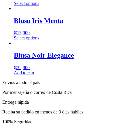
Select options
This
product
has
Blusa Iris Menta
multiple
variants.
₡
15,900
The
Select options
options
This
may
product
be
has
Blusa Noir Elegance
chosen
multiple
on
variants.
the
₡
32,900
The
product
Add to cart
options
page
may
Envíos a todo el país
be
chosen
Por mensajería o correo de Costa Rica
on
the
Entrega rápida
product
page
Reciba su pedido en menos de 3 días hábiles
100% Seguridad