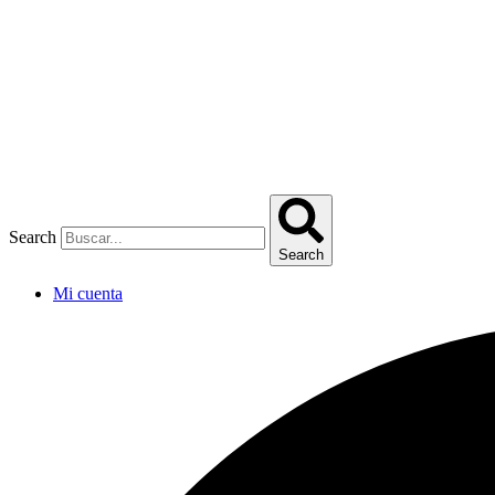
Omitir
e
ir
al
contenido
Search
Search
Mi cuenta