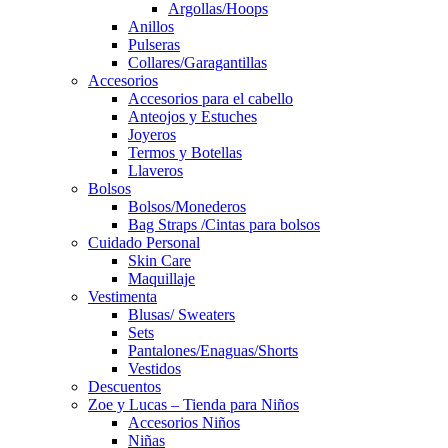
Argollas/Hoops
Anillos
Pulseras
Collares/Garagantillas
Accesorios
Accesorios para el cabello
Anteojos y Estuches
Joyeros
Termos y Botellas
Llaveros
Bolsos
Bolsos/Monederos
Bag Straps /Cintas para bolsos
Cuidado Personal
Skin Care
Maquillaje
Vestimenta
Blusas/ Sweaters
Sets
Pantalones/Enaguas/Shorts
Vestidos
Descuentos
Zoe y Lucas – Tienda para Niños
Accesorios Niños
Niñas