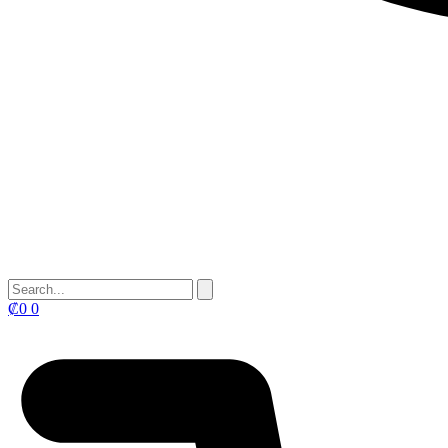
₡
0
0