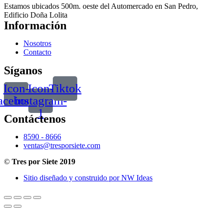
Estamos ubicados 500m. oeste del Automercado en San Pedro,
Edificio Doña Lolita
Información
Nosotros
Contacto
Síganos
Icon-
Icon-
Tiktok
acebook
instagram-
1
Contáctenos
8590 - 8666
ventas@tresporsiete.com
©
Tres por Siete 2019
Sitio diseñado y construido por NW Ideas