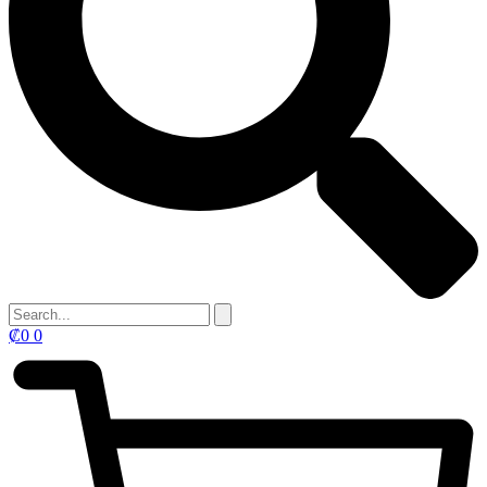
₡
0
0