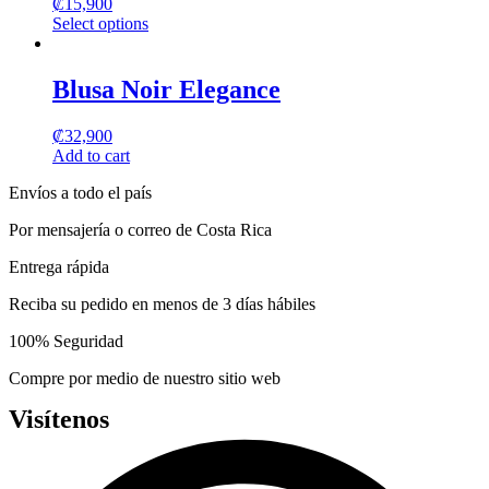
₡
15,900
The
Select options
options
This
may
product
be
has
Blusa Noir Elegance
chosen
multiple
on
variants.
the
₡
32,900
The
product
Add to cart
options
page
may
Envíos a todo el país
be
chosen
Por mensajería o correo de Costa Rica
on
the
Entrega rápida
product
page
Reciba su pedido en menos de 3 días hábiles
100% Seguridad
Compre por medio de nuestro sitio web
Visítenos