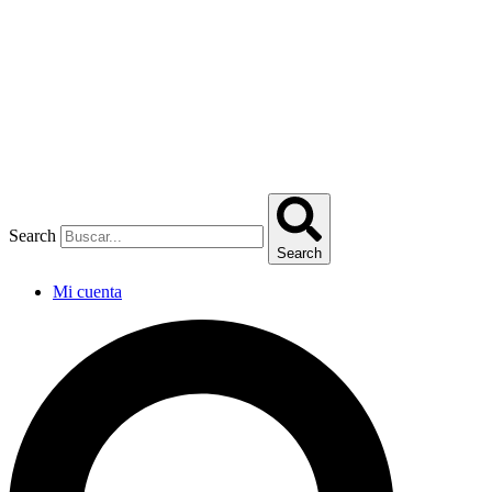
Omitir
e
ir
al
contenido
Search
Search
Mi cuenta