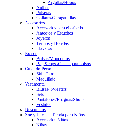
Argollas/Hoops
Anillos
Pulseras
Collares/Garagantillas
Accesorios
Accesorios para el cabello
Anteojos y Estuches
Joyeros
Termos y Botellas
Llaveros
Bolsos
Bolsos/Monederos
Bag Straps /Cintas para bolsos
Cuidado Personal
Skin Care
Maquillaje
Vestimenta
Blusas/ Sweaters
Sets
Pantalones/Enaguas/Shorts
Vestidos
Descuentos
Zoe y Lucas – Tienda para Niños
Accesorios Niños
Niñas