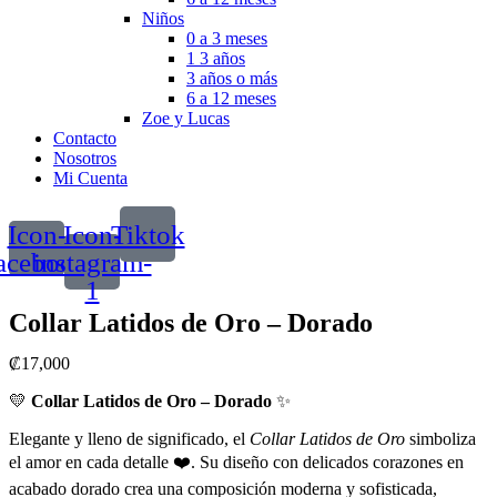
Niños
0 a 3 meses
1 3 años
3 años o más
6 a 12 meses
Zoe y Lucas
Contacto
Nosotros
Mi Cuenta
Icon-
Icon-
Tiktok
acebook
instagram-
1
Collar Latidos de Oro – Dorado
₡
17,000
💛
Collar Latidos de Oro – Dorado
✨
Elegante y lleno de significado, el
Collar Latidos de Oro
simboliza
el amor en cada detalle ❤️. Su diseño con delicados corazones en
acabado dorado crea una composición moderna y sofisticada,