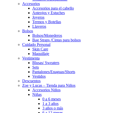
Accesorios
Accesorios para el cabello
Anteojos y Estuches
Joyeros
Termos y Botellas
Llaveros
Bolsos
Bolsos/Monederos
Bag Straps /Cintas para bolsos
Cuidado Personal
Skin Care
Maquillaje
Vestimenta
Blusas/ Sweaters
Sets
Pantalones/Enaguas/Shorts
Vestidos
Descuentos
Zoe y Lucas – Tienda para Niños
Accesorios Niños
Niñas
0 a 6 meses
1 a 3 años
3 años o más
6 a 12 meses