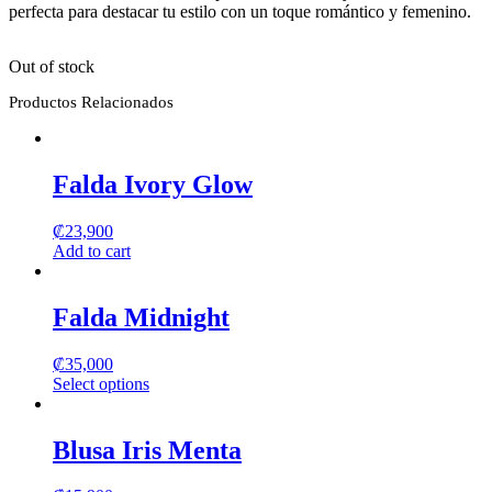
perfecta para destacar tu estilo con un toque romántico y femenino.
Out of stock
Productos Relacionados
Falda Ivory Glow
₡
23,900
Add to cart
Falda Midnight
₡
35,000
Select options
This
product
has
Blusa Iris Menta
multiple
variants.