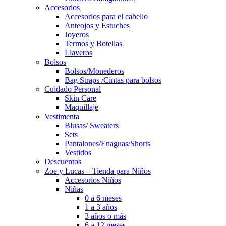
Accesorios
Accesorios para el cabello
Anteojos y Estuches
Joyeros
Termos y Botellas
Llaveros
Bolsos
Bolsos/Monederos
Bag Straps /Cintas para bolsos
Cuidado Personal
Skin Care
Maquillaje
Vestimenta
Blusas/ Sweaters
Sets
Pantalones/Enaguas/Shorts
Vestidos
Descuentos
Zoe y Lucas – Tienda para Niños
Accesorios Niños
Niñas
0 a 6 meses
1 a 3 años
3 años o más
6 a 12 meses