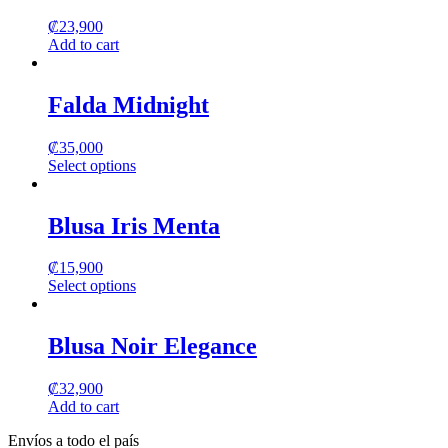
₡
23,900
Add to cart
Falda Midnight
₡
35,000
Select options
This
product
has
Blusa Iris Menta
multiple
variants.
₡
15,900
The
Select options
options
This
may
product
be
has
Blusa Noir Elegance
chosen
multiple
on
variants.
the
₡
32,900
The
product
Add to cart
options
page
may
Envíos a todo el país
be