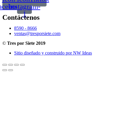
acebook
instagram-
1
Contáctenos
8590 - 8666
ventas@tresporsiete.com
©
Tres por Siete 2019
Sitio diseñado y construido por NW Ideas