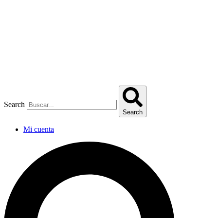
Omitir
e
ir
al
contenido
Search
Search
Mi cuenta