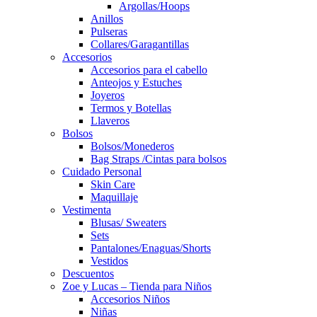
Argollas/Hoops
Anillos
Pulseras
Collares/Garagantillas
Accesorios
Accesorios para el cabello
Anteojos y Estuches
Joyeros
Termos y Botellas
Llaveros
Bolsos
Bolsos/Monederos
Bag Straps /Cintas para bolsos
Cuidado Personal
Skin Care
Maquillaje
Vestimenta
Blusas/ Sweaters
Sets
Pantalones/Enaguas/Shorts
Vestidos
Descuentos
Zoe y Lucas – Tienda para Niños
Accesorios Niños
Niñas