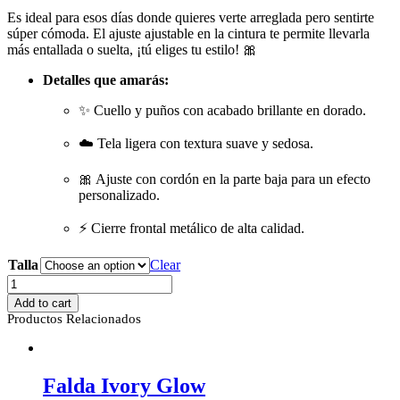
Es ideal para esos días donde quieres verte arreglada pero sentirte
súper cómoda. El ajuste ajustable en la cintura te permite llevarla
más entallada o suelta, ¡tú eliges tu estilo! 🎀
Detalles que amarás:
✨ Cuello y puños con acabado brillante en dorado.
☁️ Tela ligera con textura suave y sedosa.
🎀 Ajuste con cordón en la parte baja para un efecto
personalizado.
⚡ Cierre frontal metálico de alta calidad.
Talla
Clear
Chaqueta
Bomber
Add to cart
Gold
Productos Relacionados
quantity
Falda Ivory Glow