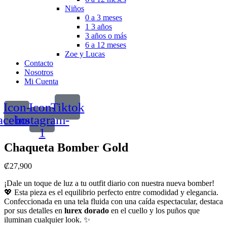
Niños
0 a 3 meses
1 3 años
3 años o más
6 a 12 meses
Zoe y Lucas
Contacto
Nosotros
Mi Cuenta
Icon-
Icon-
Tiktok
acebook
instagram-
1
Chaqueta Bomber Gold
₡
27,900
¡Dale un toque de luz a tu outfit diario con nuestra nueva bomber!
💖 Esta pieza es el equilibrio perfecto entre comodidad y elegancia.
Confeccionada en una tela fluida con una caída espectacular, destaca
por sus detalles en
lurex dorado
en el cuello y los puños que
iluminan cualquier look. ✨