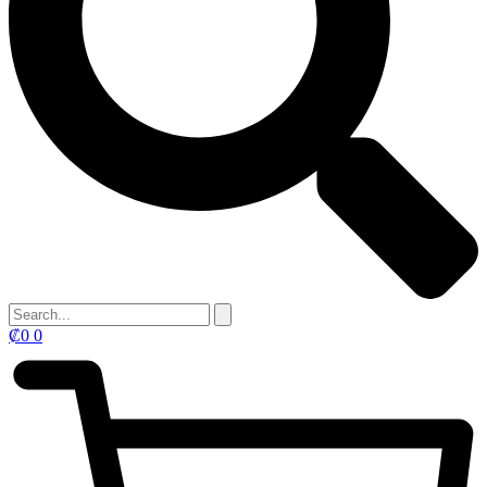
₡
0
0