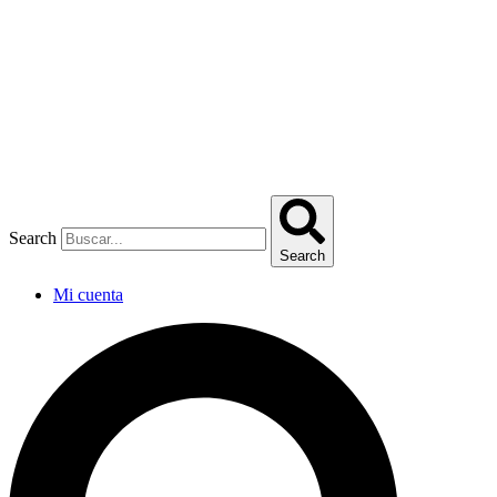
Omitir
e
ir
al
contenido
Search
Search
Mi cuenta