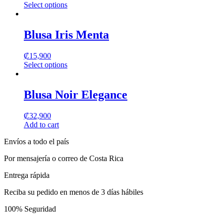
Select options
This
product
has
Blusa Iris Menta
multiple
variants.
₡
15,900
The
Select options
options
This
may
product
be
has
Blusa Noir Elegance
chosen
multiple
on
variants.
the
₡
32,900
The
product
Add to cart
options
page
may
Envíos a todo el país
be
chosen
Por mensajería o correo de Costa Rica
on
the
Entrega rápida
product
page
Reciba su pedido en menos de 3 días hábiles
100% Seguridad