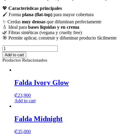
💖
Características principales
🖌️ Forma
plana (flat-top)
para mayor cobertura
✨ Cerdas
muy densas
que difuminan perfectamente
💧 Ideal para
bases líquidas y en crema
🌿 Fibras sintéticas (vegana y cruelty free)
🎯 Permite aplicar, construir y difuminar producto fácilmente
Brocha
Morphe
Add to cart
–
Productos Relacionados
Base
M106
quantity
Falda Ivory Glow
₡
23,900
Add to cart
Falda Midnight
₡
35,000