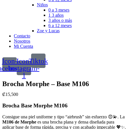
Niños
0 a 3 meses
1 3 años
3 años o más
6 a 12 meses
Zoe y Lucas
Contacto
Nosotros
Mi Cuenta
Icon-
Icon-
Tiktok
acebook
instagram-
1
Brocha Morphe – Base M106
₡
15,500
Brocha Base Morphe M106
Consigue una piel uniforme y tipo “airbrush” sin esfuerzo 😍💫. La
M106 de Morphe
es una brocha plana y densa diseñada para
aplicar base de forma rápida, precisa y con acabado impecable 💖✨.