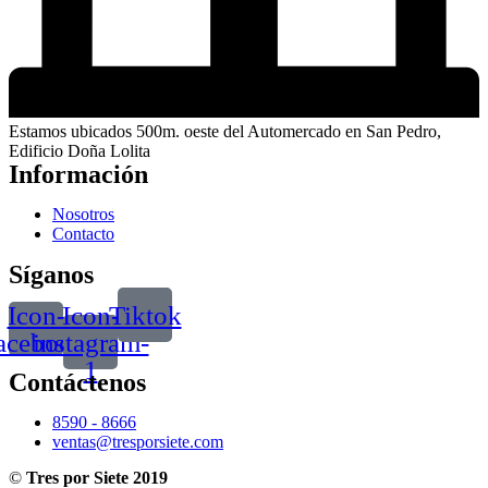
Estamos ubicados 500m. oeste del Automercado en San Pedro,
Edificio Doña Lolita
Información
Nosotros
Contacto
Síganos
Icon-
Icon-
Tiktok
acebook
instagram-
1
Contáctenos
8590 - 8666
ventas@tresporsiete.com
©
Tres por Siete 2019