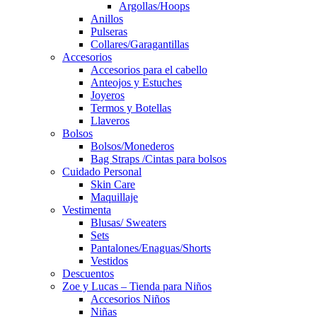
Argollas/Hoops
Anillos
Pulseras
Collares/Garagantillas
Accesorios
Accesorios para el cabello
Anteojos y Estuches
Joyeros
Termos y Botellas
Llaveros
Bolsos
Bolsos/Monederos
Bag Straps /Cintas para bolsos
Cuidado Personal
Skin Care
Maquillaje
Vestimenta
Blusas/ Sweaters
Sets
Pantalones/Enaguas/Shorts
Vestidos
Descuentos
Zoe y Lucas – Tienda para Niños
Accesorios Niños
Niñas