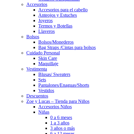
Accesorios
Accesorios para el cabello
Anteojos y Estuches
Joyeros
Termos y Botellas
Llaveros
Bolsos
Bolsos/Monederos
Bag Straps /Cintas para bolsos
Cuidado Personal
Skin Care
Maquillaje
Vestimenta
Blusas/ Sweaters
Sets
Pantalones/Enaguas/Shorts
Vestidos
Descuentos
Zoe y Lucas – Tienda para Niños
Accesorios Niños
Niñas
0 a 6 meses
1 a 3 años
3 años o más
6 a 12 meses