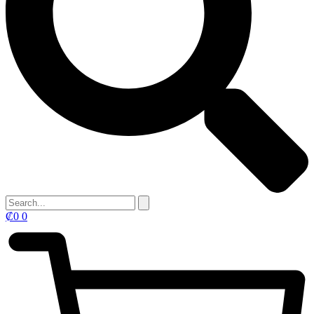
₡
0
0