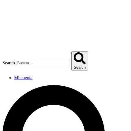
Omitir
e
ir
al
contenido
Search
Search
Mi cuenta