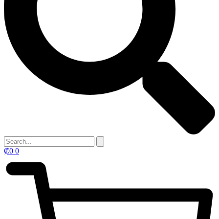
₡
0
0