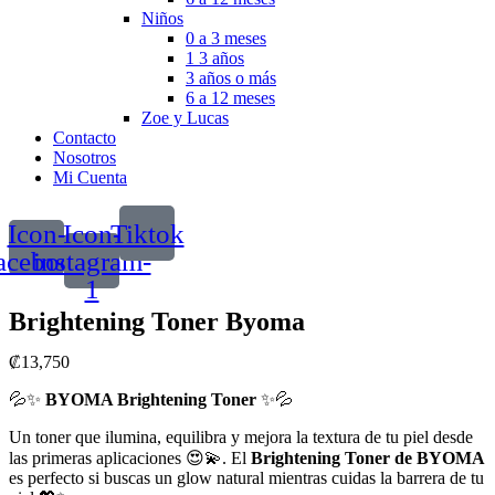
Niños
0 a 3 meses
1 3 años
3 años o más
6 a 12 meses
Zoe y Lucas
Contacto
Nosotros
Mi Cuenta
Icon-
Icon-
Tiktok
acebook
instagram-
1
Brightening Toner Byoma
₡
13,750
💦✨
BYOMA Brightening Toner
✨💦
Un toner que ilumina, equilibra y mejora la textura de tu piel desde
las primeras aplicaciones 😍💫. El
Brightening Toner de BYOMA
es perfecto si buscas un glow natural mientras cuidas la barrera de tu