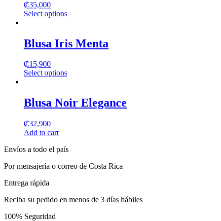
₡
35,000
Select options
This
product
has
Blusa Iris Menta
multiple
variants.
₡
15,900
The
Select options
options
This
may
product
be
has
Blusa Noir Elegance
chosen
multiple
on
variants.
the
₡
32,900
The
product
Add to cart
options
page
may
Envíos a todo el país
be
chosen
Por mensajería o correo de Costa Rica
on
the
Entrega rápida
product
page
Reciba su pedido en menos de 3 días hábiles
100% Seguridad