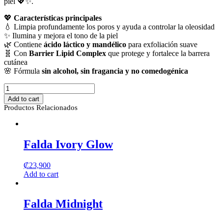
piel 💖✨.
💖
Características principales
💧 Limpia profundamente los poros y ayuda a controlar la oleosidad
✨ Ilumina y mejora el tono de la piel
🌿 Contiene
ácido láctico y mandélico
para exfoliación suave
🧬 Con
Barrier Lipid Complex
que protege y fortalece la barrera
cutánea
🌸 Fórmula
sin alcohol, sin fragancia y no comedogénica
Brightening
Toner
Add to cart
Byoma
Productos Relacionados
quantity
Falda Ivory Glow
₡
23,900
Add to cart
Falda Midnight