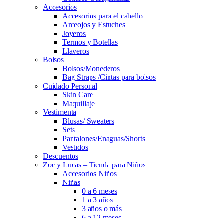
Accesorios
Accesorios para el cabello
Anteojos y Estuches
Joyeros
Termos y Botellas
Llaveros
Bolsos
Bolsos/Monederos
Bag Straps /Cintas para bolsos
Cuidado Personal
Skin Care
Maquillaje
Vestimenta
Blusas/ Sweaters
Sets
Pantalones/Enaguas/Shorts
Vestidos
Descuentos
Zoe y Lucas – Tienda para Niños
Accesorios Niños
Niñas
0 a 6 meses
1 a 3 años
3 años o más
6 a 12 meses