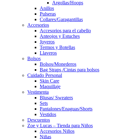
Argollas/Hoops
Anillos
Pulseras
Collares/Garagantillas
Accesorios
Accesorios para el cabello
Anteojos y Estuches
Joyeros
Termos y Botellas
Llaveros
Bolsos
Bolsos/Monederos
Bag Straps /Cintas para bolsos
Cuidado Personal
Skin Care
Maquillaje
Vestimenta
Blusas/ Sweaters
Sets
Pantalones/Enaguas/Shorts
Vestidos
Descuentos
Zoe y Lucas – Tienda para Niños
Accesorios Niños
Niñas