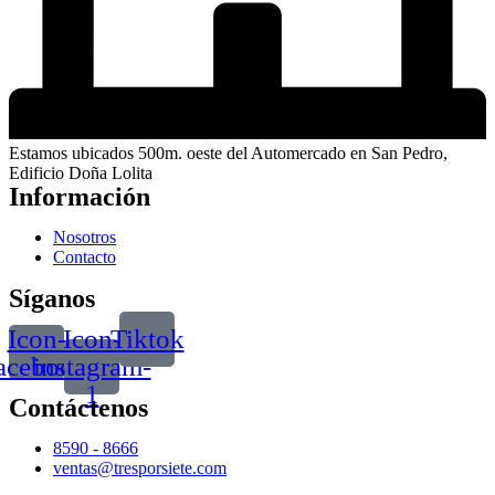
Estamos ubicados 500m. oeste del Automercado en San Pedro,
Edificio Doña Lolita
Información
Nosotros
Contacto
Síganos
Icon-
Icon-
Tiktok
acebook
instagram-
1
Contáctenos
8590 - 8666
ventas@tresporsiete.com