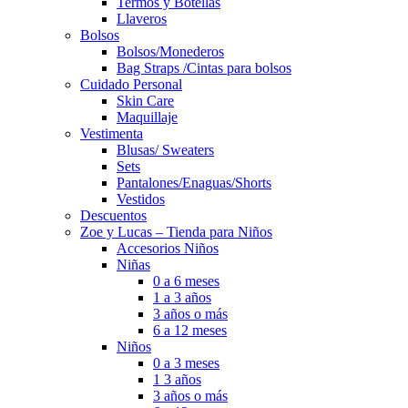
Termos y Botellas
Llaveros
Bolsos
Bolsos/Monederos
Bag Straps /Cintas para bolsos
Cuidado Personal
Skin Care
Maquillaje
Vestimenta
Blusas/ Sweaters
Sets
Pantalones/Enaguas/Shorts
Vestidos
Descuentos
Zoe y Lucas – Tienda para Niños
Accesorios Niños
Niñas
0 a 6 meses
1 a 3 años
3 años o más
6 a 12 meses
Niños
0 a 3 meses
1 3 años
3 años o más