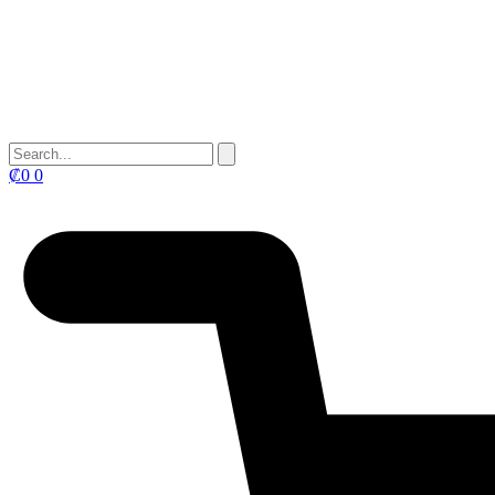
₡
0
0