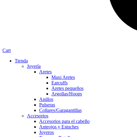
Cart
Tienda
Joyería
Aretes
Maxi Aretes
Earcuffs
Aretes pequeños
Argollas/Hoops
Anillos
Pulseras
Collares/Garagantillas
Accesorios
Accesorios para el cabello
Anteojos y Estuches
Joyeros