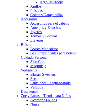
Argollas/Hoops
Anillos
Pulseras
Collares/Garagantillas
Accesorios
Accesorios para el cabello
Anteojos y Estuches
Joyeros
Termos y Botellas
Llaveros
Bolsos
Bolsos/Monederos
Bag Straps /Cintas para bolsos
Cuidado Personal
Skin Care
Maquillaje
Vestimenta
Blusas/ Sweaters
Sets
Pantalones/Enaguas/Shorts
Vestidos
Descuentos
Zoe y Lucas – Tienda para Niños
Accesorios Niños
Niñas