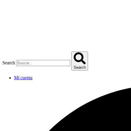
Omitir
e
ir
al
contenido
Search
Search
Mi cuenta