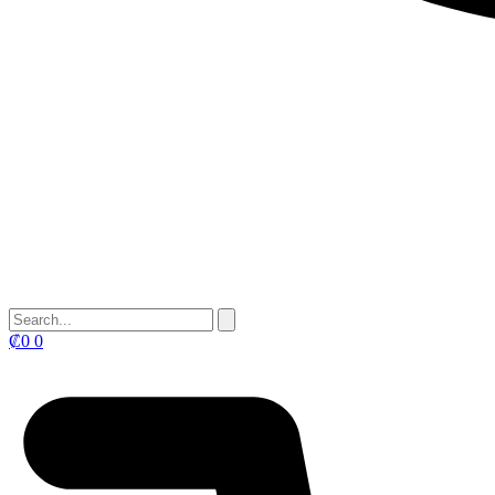
₡
0
0