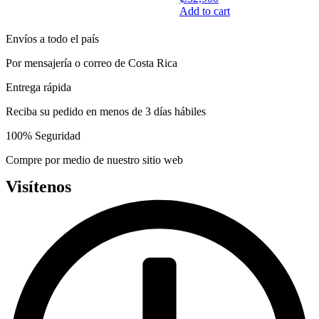
This
Add to cart
on
product
the
has
product
Envíos a todo el país
multiple
page
variants.
Por mensajería o correo de Costa Rica
The
options
Entrega rápida
may
be
Reciba su pedido en menos de 3 días hábiles
chosen
on
100% Seguridad
the
product
Compre por medio de nuestro sitio web
page
Visítenos