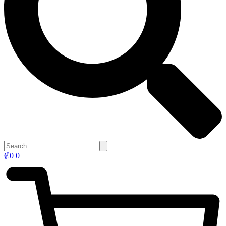
₡
0
0