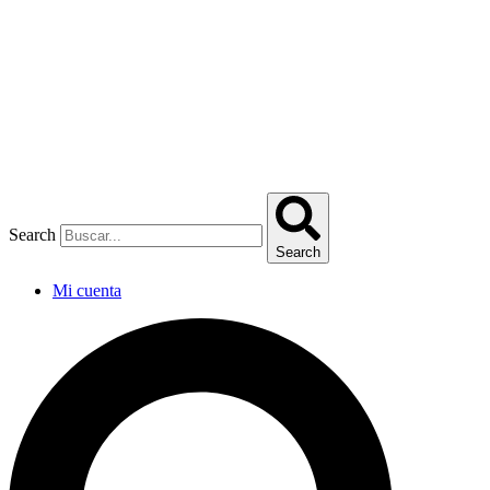
Omitir
e
ir
al
contenido
Search
Search
Mi cuenta