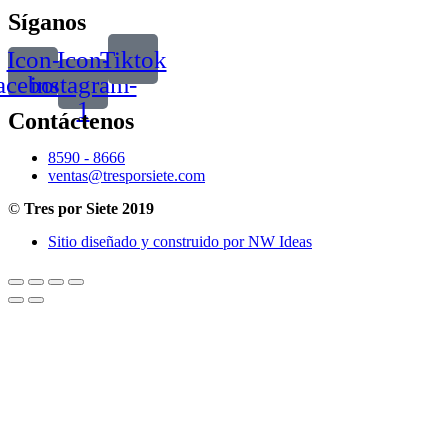
Síganos
Icon-
Icon-
Tiktok
acebook
instagram-
1
Contáctenos
8590 - 8666
ventas@tresporsiete.com
©
Tres por Siete 2019
Sitio diseñado y construido por NW Ideas