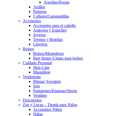
Argollas/Hoops
Anillos
Pulseras
Collares/Garagantillas
Accesorios
Accesorios para el cabello
Anteojos y Estuches
Joyeros
Termos y Botellas
Llaveros
Bolsos
Bolsos/Monederos
Bag Straps /Cintas para bolsos
Cuidado Personal
Skin Care
Maquillaje
Vestimenta
Blusas/ Sweaters
Sets
Pantalones/Enaguas/Shorts
Vestidos
Descuentos
Zoe y Lucas – Tienda para Niños
Accesorios Niños
Niñas