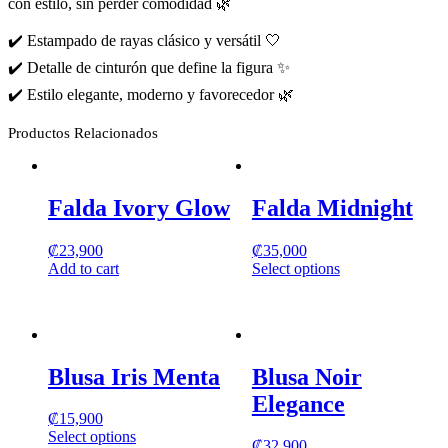
con estilo, sin perder comodidad 🌿
✔️ Estampado de rayas clásico y versátil 🤍
✔️ Detalle de cinturón que define la figura ✨
✔️ Estilo elegante, moderno y favorecedor 🌿
Productos Relacionados
Falda Ivory Glow
Falda Midnight
₡
23,900
₡
35,000
Add to cart
Select options
This
product
has
multiple
variants.
Blusa Iris Menta
Blusa Noir
The
options
Elegance
may
₡
15,900
be
Select options
₡
32,900
chosen