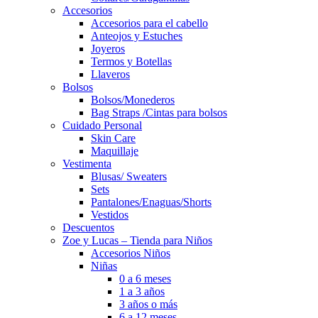
Accesorios
Accesorios para el cabello
Anteojos y Estuches
Joyeros
Termos y Botellas
Llaveros
Bolsos
Bolsos/Monederos
Bag Straps /Cintas para bolsos
Cuidado Personal
Skin Care
Maquillaje
Vestimenta
Blusas/ Sweaters
Sets
Pantalones/Enaguas/Shorts
Vestidos
Descuentos
Zoe y Lucas – Tienda para Niños
Accesorios Niños
Niñas
0 a 6 meses
1 a 3 años
3 años o más
6 a 12 meses