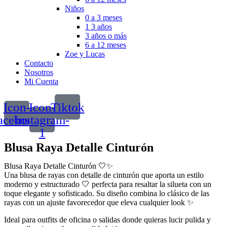
Niños
0 a 3 meses
1 3 años
3 años o más
6 a 12 meses
Zoe y Lucas
Contacto
Nosotros
Mi Cuenta
Icon-
Icon-
Tiktok
acebook
instagram-
1
Blusa Raya Detalle Cinturón
Blusa Raya Detalle Cinturón 🤍✨
Una blusa de rayas con detalle de cinturón que aporta un estilo
moderno y estructurado 🤍 perfecta para resaltar la silueta con un
toque elegante y sofisticado. Su diseño combina lo clásico de las
rayas con un ajuste favorecedor que eleva cualquier look ✨
Ideal para outfits de oficina o salidas donde quieras lucir pulida y