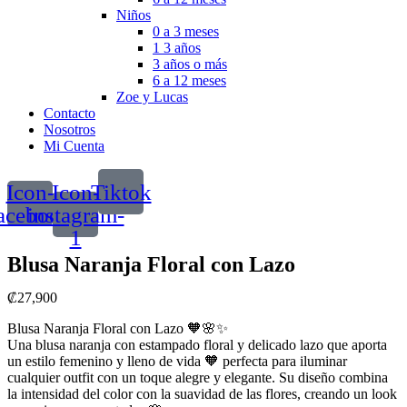
Niños
0 a 3 meses
1 3 años
3 años o más
6 a 12 meses
Zoe y Lucas
Contacto
Nosotros
Mi Cuenta
Icon-
Icon-
Tiktok
acebook
instagram-
1
Blusa Naranja Floral con Lazo
₡
27,900
Blusa Naranja Floral con Lazo 🧡🌸✨
Una blusa naranja con estampado floral y delicado lazo que aporta
un estilo femenino y lleno de vida 🧡 perfecta para iluminar
cualquier outfit con un toque alegre y elegante. Su diseño combina
la intensidad del color con la suavidad de las flores, creando un look