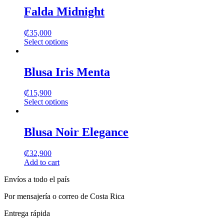
Falda Midnight
₡
35,000
Select options
This
product
has
Blusa Iris Menta
multiple
variants.
₡
15,900
The
Select options
options
This
may
product
be
has
Blusa Noir Elegance
chosen
multiple
on
variants.
the
₡
32,900
The
product
Add to cart
options
page
may
Envíos a todo el país
be
chosen
Por mensajería o correo de Costa Rica
on
the
Entrega rápida
product