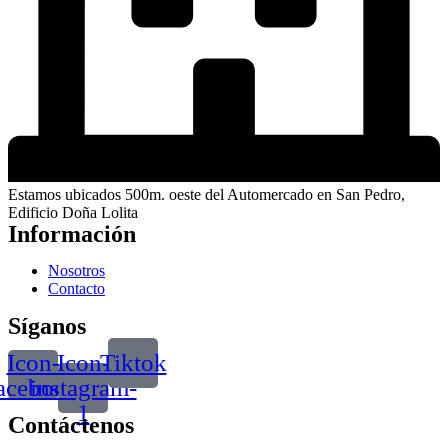
Estamos ubicados 500m. oeste del Automercado en San Pedro,
Edificio Doña Lolita
Información
Nosotros
Contacto
Síganos
Icon-
Icon-
Tiktok
acebook
instagram-
1
Contáctenos