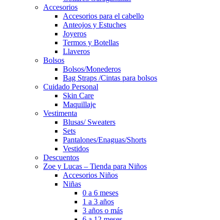
Accesorios
Accesorios para el cabello
Anteojos y Estuches
Joyeros
Termos y Botellas
Llaveros
Bolsos
Bolsos/Monederos
Bag Straps /Cintas para bolsos
Cuidado Personal
Skin Care
Maquillaje
Vestimenta
Blusas/ Sweaters
Sets
Pantalones/Enaguas/Shorts
Vestidos
Descuentos
Zoe y Lucas – Tienda para Niños
Accesorios Niños
Niñas
0 a 6 meses
1 a 3 años
3 años o más
6 a 12 meses