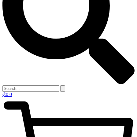
₡
0
0