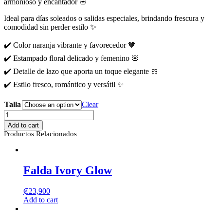
armonioso y encantador 🌸
Ideal para días soleados o salidas especiales, brindando frescura y
comodidad sin perder estilo ✨
✔️ Color naranja vibrante y favorecedor 🧡
✔️ Estampado floral delicado y femenino 🌸
✔️ Detalle de lazo que aporta un toque elegante 🎀
✔️ Estilo fresco, romántico y versátil ✨
Talla
Clear
Blusa
Naranja
Add to cart
Floral
Productos Relacionados
con
Lazo
quantity
Falda Ivory Glow
₡
23,900
Add to cart