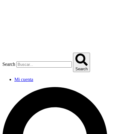
Omitir
e
ir
al
contenido
Search
Search
Mi cuenta