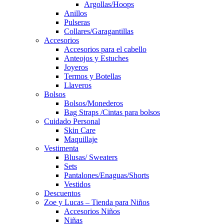
Argollas/Hoops
Anillos
Pulseras
Collares/Garagantillas
Accesorios
Accesorios para el cabello
Anteojos y Estuches
Joyeros
Termos y Botellas
Llaveros
Bolsos
Bolsos/Monederos
Bag Straps /Cintas para bolsos
Cuidado Personal
Skin Care
Maquillaje
Vestimenta
Blusas/ Sweaters
Sets
Pantalones/Enaguas/Shorts
Vestidos
Descuentos
Zoe y Lucas – Tienda para Niños
Accesorios Niños
Niñas