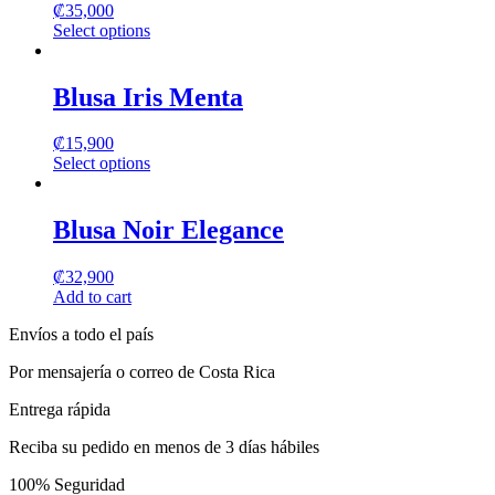
₡
35,000
Select options
This
product
has
Blusa Iris Menta
multiple
variants.
₡
15,900
The
Select options
options
This
may
product
be
has
Blusa Noir Elegance
chosen
multiple
on
variants.
the
₡
32,900
The
product
Add to cart
options
page
may
Envíos a todo el país
be
chosen
Por mensajería o correo de Costa Rica
on
the
Entrega rápida
product
page
Reciba su pedido en menos de 3 días hábiles
100% Seguridad