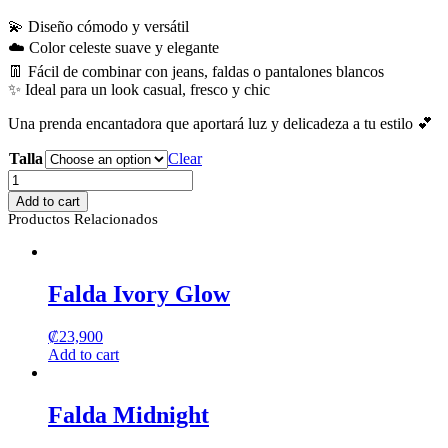
💫 Diseño cómodo y versátil
☁️ Color celeste suave y elegante
👖 Fácil de combinar con jeans, faldas o pantalones blancos
✨ Ideal para un look casual, fresco y chic
Una prenda encantadora que aportará luz y delicadeza a tu estilo 💕
Talla
Clear
Blusa
Celeste
Add to cart
Aurora
Productos Relacionados
quantity
Falda Ivory Glow
₡
23,900
Add to cart
Falda Midnight