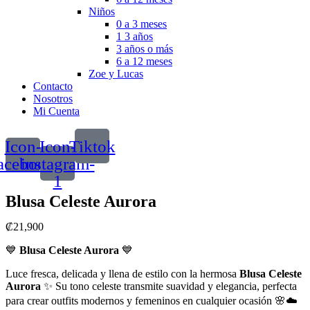
Niños
0 a 3 meses
1 3 años
3 años o más
6 a 12 meses
Zoe y Lucas
Contacto
Nosotros
Mi Cuenta
Icon-
Icon-
Tiktok
acebook
instagram-
1
Blusa Celeste Aurora
₡
21,900
💙
Blusa Celeste Aurora
💙
Luce fresca, delicada y llena de estilo con la hermosa
Blusa Celeste
Aurora
✨ Su tono celeste transmite suavidad y elegancia, perfecta
para crear outfits modernos y femeninos en cualquier ocasión 🌸☁️