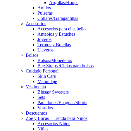
Argollas/Hoops
Anillos
Pulseras
Collares/Garagantillas
Accesorios
Accesorios para el cabello
Anteojos y Estuches
Joyeros
Termos y Botellas
Llaveros
Bolsos
Bolsos/Monederos
Bag Straps /Cintas para bolsos
Cuidado Personal
Skin Care
Maquillaje
Vestimenta
Blusas/ Sweaters
Sets
Pantalones/Enaguas/Shorts
Vestidos
Descuentos
Zoe y Lucas – Tienda para Niños
Accesorios Niños
Niñas