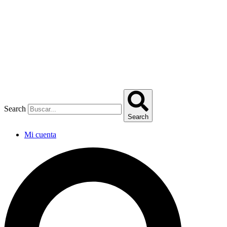
Omitir
e
ir
al
contenido
Search
Search
Mi cuenta