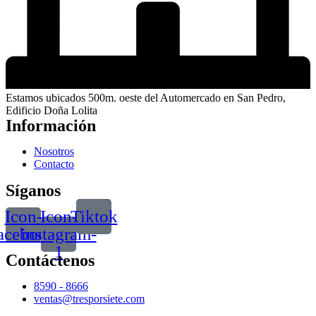
Estamos ubicados 500m. oeste del Automercado en San Pedro,
Edificio Doña Lolita
Información
Nosotros
Contacto
Síganos
Icon-
Icon-
Tiktok
acebook
instagram-
1
Contáctenos
8590 - 8666
ventas@tresporsiete.com