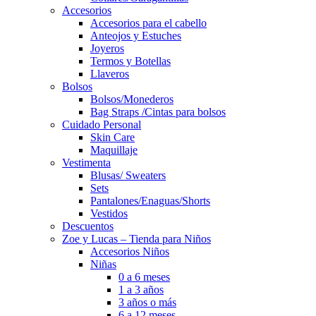
Accesorios
Accesorios para el cabello
Anteojos y Estuches
Joyeros
Termos y Botellas
Llaveros
Bolsos
Bolsos/Monederos
Bag Straps /Cintas para bolsos
Cuidado Personal
Skin Care
Maquillaje
Vestimenta
Blusas/ Sweaters
Sets
Pantalones/Enaguas/Shorts
Vestidos
Descuentos
Zoe y Lucas – Tienda para Niños
Accesorios Niños
Niñas
0 a 6 meses
1 a 3 años
3 años o más
6 a 12 meses