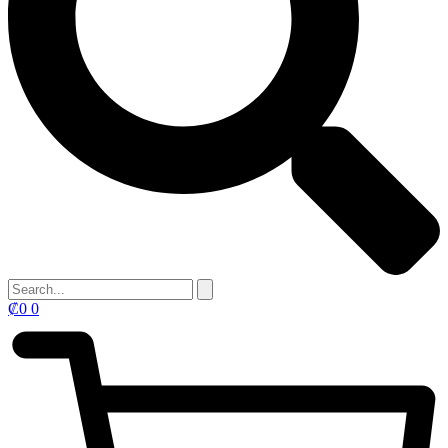
₡
0
0