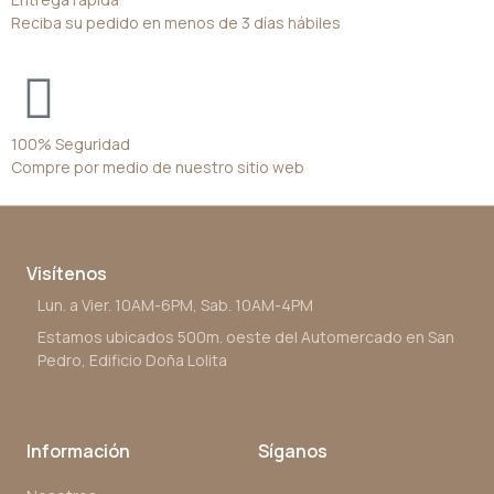
Reciba su pedido en menos de 3 días hábiles
100% Seguridad
Compre por medio de nuestro sitio web
Visítenos
Lun. a Vier. 10AM-6PM, Sab. 10AM-4PM
Estamos ubicados 500m. oeste del Automercado en San
Pedro, Edificio Doña Lolita
Información
Síganos