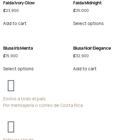
Falda Ivory Glow
Falda Midnight
₡
23,900
₡
35,000
Add to cart
Select options
Blusa Iris Menta
Blusa Noir Elegance
₡
15,900
₡
32,900
Select options
Add to cart
Envíos a todo el país
Por mensajería o correo de Costa Rica
Entrega rápida