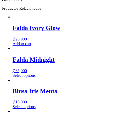
Productos Relacionados
Falda Ivory Glow
₡
23,900
Add to cart
Falda Midnight
₡
35,000
Select options
This
product
has
Blusa Iris Menta
multiple
variants.
₡
15,900
The
Select options
options
This
may
product