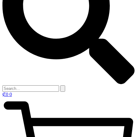
₡
0
0