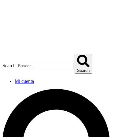
Omitir
e
ir
al
contenido
Search
Search
Mi cuenta