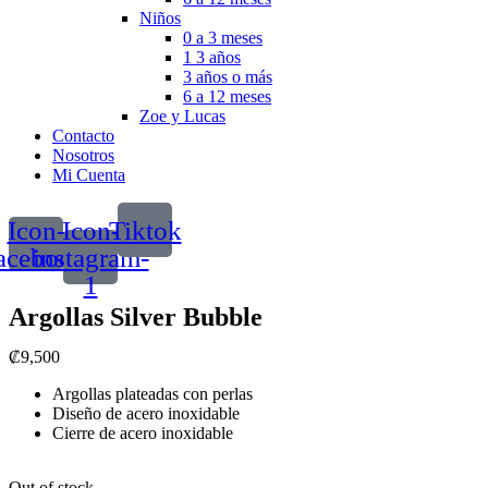
Niños
0 a 3 meses
1 3 años
3 años o más
6 a 12 meses
Zoe y Lucas
Contacto
Nosotros
Mi Cuenta
Icon-
Icon-
Tiktok
acebook
instagram-
1
Argollas Silver Bubble
₡
9,500
Argollas plateadas con perlas
Diseño de acero inoxidable
Cierre de acero inoxidable
Out of stock