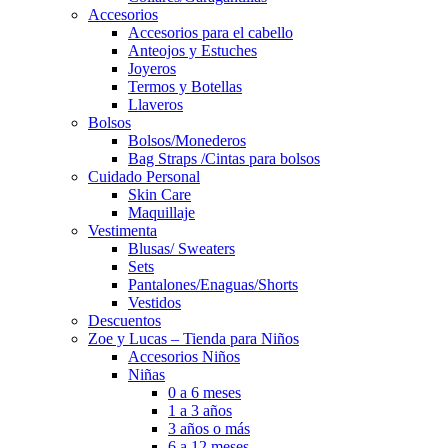
Accesorios
Accesorios para el cabello
Anteojos y Estuches
Joyeros
Termos y Botellas
Llaveros
Bolsos
Bolsos/Monederos
Bag Straps /Cintas para bolsos
Cuidado Personal
Skin Care
Maquillaje
Vestimenta
Blusas/ Sweaters
Sets
Pantalones/Enaguas/Shorts
Vestidos
Descuentos
Zoe y Lucas – Tienda para Niños
Accesorios Niños
Niñas
0 a 6 meses
1 a 3 años
3 años o más
6 a 12 meses