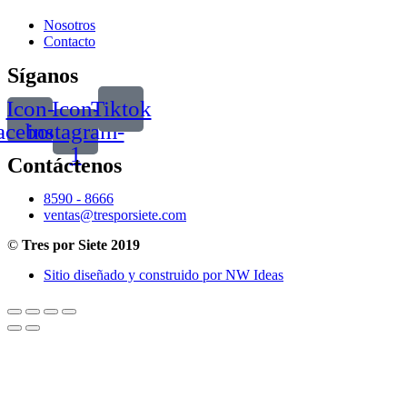
Nosotros
Contacto
Síganos
Icon-
Icon-
Tiktok
acebook
instagram-
1
Contáctenos
8590 - 8666
ventas@tresporsiete.com
©
Tres por Siete 2019
Sitio diseñado y construido por NW Ideas