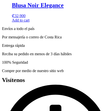
be
has
Blusa Noir Elegance
chosen
multiple
on
variants.
the
₡
32,900
The
product
Add to cart
options
page
may
Envíos a todo el país
be
chosen
Por mensajería o correo de Costa Rica
on
the
Entrega rápida
product
page
Reciba su pedido en menos de 3 días hábiles
100% Seguridad
Compre por medio de nuestro sitio web
Visítenos