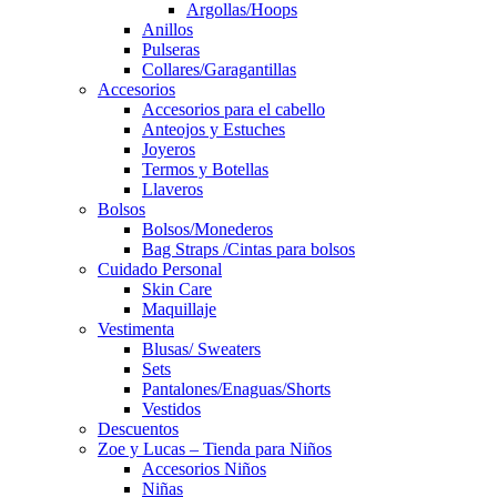
Argollas/Hoops
Anillos
Pulseras
Collares/Garagantillas
Accesorios
Accesorios para el cabello
Anteojos y Estuches
Joyeros
Termos y Botellas
Llaveros
Bolsos
Bolsos/Monederos
Bag Straps /Cintas para bolsos
Cuidado Personal
Skin Care
Maquillaje
Vestimenta
Blusas/ Sweaters
Sets
Pantalones/Enaguas/Shorts
Vestidos
Descuentos
Zoe y Lucas – Tienda para Niños
Accesorios Niños
Niñas