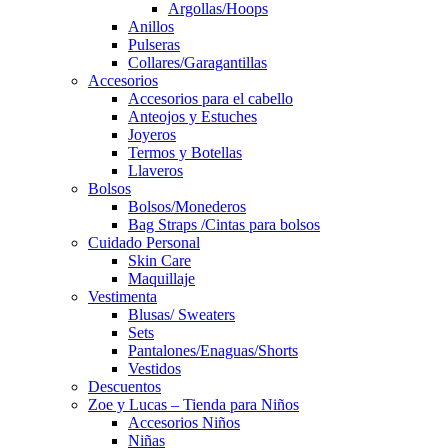
Argollas/Hoops
Anillos
Pulseras
Collares/Garagantillas
Accesorios
Accesorios para el cabello
Anteojos y Estuches
Joyeros
Termos y Botellas
Llaveros
Bolsos
Bolsos/Monederos
Bag Straps /Cintas para bolsos
Cuidado Personal
Skin Care
Maquillaje
Vestimenta
Blusas/ Sweaters
Sets
Pantalones/Enaguas/Shorts
Vestidos
Descuentos
Zoe y Lucas – Tienda para Niños
Accesorios Niños
Niñas