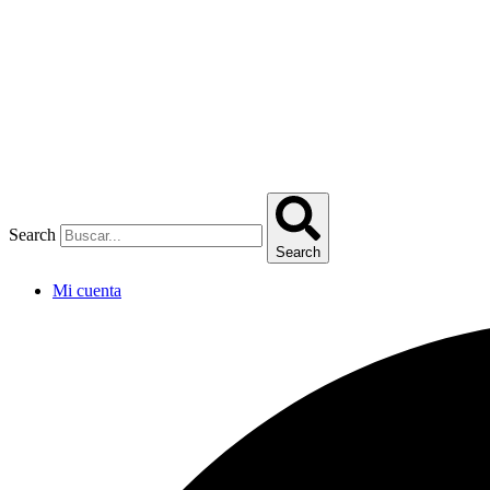
Omitir
e
ir
al
contenido
Search
Search
Mi cuenta