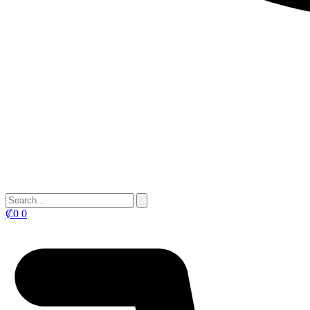
₡
0
0