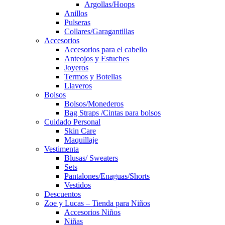
Argollas/Hoops
Anillos
Pulseras
Collares/Garagantillas
Accesorios
Accesorios para el cabello
Anteojos y Estuches
Joyeros
Termos y Botellas
Llaveros
Bolsos
Bolsos/Monederos
Bag Straps /Cintas para bolsos
Cuidado Personal
Skin Care
Maquillaje
Vestimenta
Blusas/ Sweaters
Sets
Pantalones/Enaguas/Shorts
Vestidos
Descuentos
Zoe y Lucas – Tienda para Niños
Accesorios Niños
Niñas