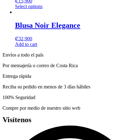
₡
15,900
The
Select options
options
This
may
product
be
has
Blusa Noir Elegance
chosen
multiple
on
variants.
the
₡
32,900
The
product
Add to cart
options
page
may
Envíos a todo el país
be
chosen
Por mensajería o correo de Costa Rica
on
the
Entrega rápida
product
page
Reciba su pedido en menos de 3 días hábiles
100% Seguridad
Compre por medio de nuestro sitio web
Visítenos