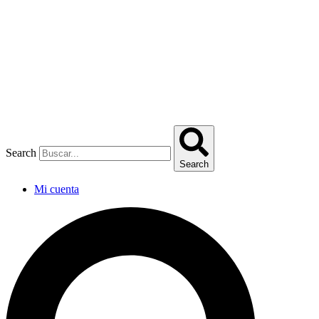
Omitir
e
ir
al
contenido
Search
Search
Mi cuenta