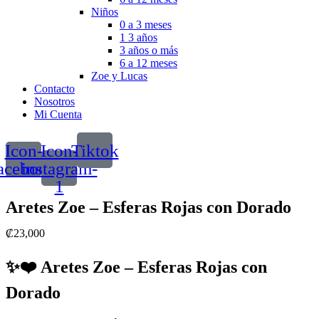
Niños
0 a 3 meses
1 3 años
3 años o más
6 a 12 meses
Zoe y Lucas
Contacto
Nosotros
Mi Cuenta
Icon-
Icon-
Tiktok
acebook
instagram-
1
Aretes Zoe – Esferas Rojas con Dorado
₡
23,000
✨❤️ Aretes Zoe – Esferas Rojas con
Dorado