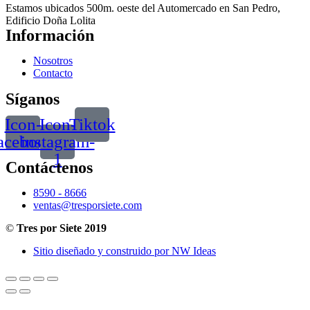
Estamos ubicados 500m. oeste del Automercado en San Pedro,
Edificio Doña Lolita
Información
Nosotros
Contacto
Síganos
Icon-
Icon-
Tiktok
acebook
instagram-
1
Contáctenos
8590 - 8666
ventas@tresporsiete.com
©
Tres por Siete 2019
Sitio diseñado y construido por NW Ideas