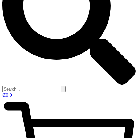
₡
0
0