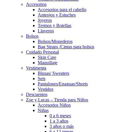
Accesorios
Accesorios para el cabello
Anteojos y Estuches
Joyeros
Termos y Botellas
Llaveros
Bolsos
Bolsos/Monederos
Bag Straps /Cintas para bolsos
Cuidado Personal
Skin Care
Maquillaje
Vestimenta
Blusas/ Sweaters
Sets
Pantalones/Enaguas/Shorts
Vestidos
Descuentos
Zoe y Lucas – Tienda para Niños
Accesorios Niños
Niñas
0 a 6 meses
1 a 3 años
3 años o más
6 a 12 meses