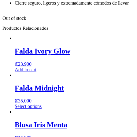
Cierre seguro, ligeros y extremadamente cómodos de llevar
Out of stock
Productos Relacionados
Falda Ivory Glow
₡
23,900
Add to cart
Falda Midnight
₡
35,000
Select options
This
product
has
Blusa Iris Menta
multiple
variants.