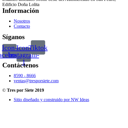
Edificio Doña Lolita
Información
Nosotros
Contacto
Síganos
Icon-
Icon-
Tiktok
acebook
instagram-
1
Contáctenos
8590 - 8666
ventas@tresporsiete.com
©
Tres por Siete 2019
Sitio diseñado y construido por NW Ideas