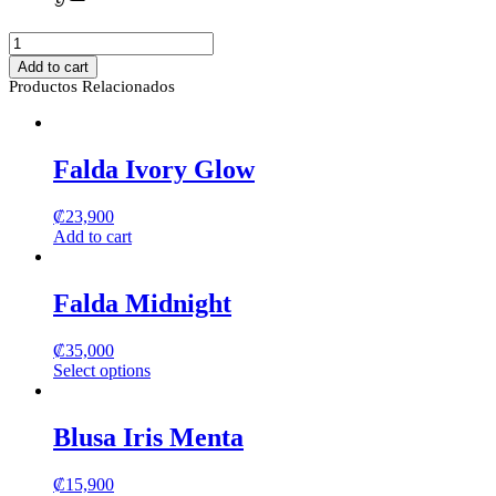
Aretes
Victoria
Add to cart
quantity
Productos Relacionados
Falda Ivory Glow
₡
23,900
Add to cart
Falda Midnight
₡
35,000
Select options
This
product
has
Blusa Iris Menta
multiple
variants.
₡
15,900
The