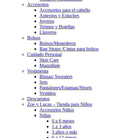
Accesorios
Accesorios para el cabello
Anteojos y Estuches
Joyeros
Termos y Botellas
Llaveros
Bolsos
Bolsos/Monederos
Bag Straps /Cintas para bolsos
Cuidado Personal
Skin Care
Maquillaje
Vestimenta
Blusas/ Sweaters
Sets
Pantalones/Enaguas/Shorts
Vestidos
Descuentos
Zoe y Lucas – Tienda para Niños
Accesorios Niños
Niñas
0 a 6 meses
1 a 3 años
3 años o más
6 a 12 meses