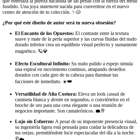
que entrelaza la pureza nacarada de las perlas con la fuerza del metal
fundido. Una joya
statement
nacida para convertirse en el nuevo
centro de atención de tu colección. ✨🐚
¿Por qué este diseño de autor será tu nueva obsesión?
El Encanto de los Opuestos:
El contraste entre la textura
suave y mate de la perla superior y las curvas fluidas del nudo
dorado inferior crea un equilibrio visual perfecto y sumamente
magnético. 🪐💎
Efecto Escultural Infinito:
Su nudo pulido a espejo simula
una espiral en movimiento continuo, atrapando destellos
dorados con cada giro de tu cabeza para iluminar tus
facciones de inmediato. ☀️👑
Versatilidad de Alta Costura:
Eleva un look casual de
camiseta blanca y
denim
en segundos, o conviértelos en el
broche de oro para una cena elegante o una reunión de
negocios importante. Son camaleónicos. 💼🥂
Lujo sin Esfuerzo:
A pesar de su imponente presencia visual,
su ingeniería ligera está pensada para cuidar la delicadeza de
tus orejas, permitiéndote lucir espectacular del día a la noche.
👂☁️