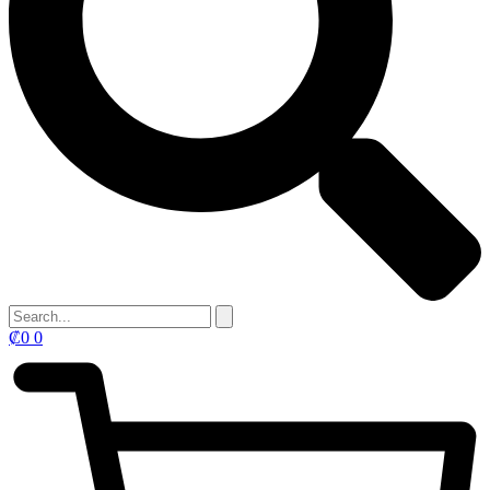
₡
0
0