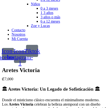
Niños
0 a 3 meses
1 3 años
3 años o más
6 a 12 meses
Zoe y Lucas
Contacto
Nosotros
Mi Cuenta
Icon-
Icon-
Tiktok
acebook
instagram-
1
Aretes Victoria
₡
7,000
🏛️ Aretes Victoria: Un Legado de Sofisticación 🏛️
Donde el misticismo clásico encuentra el minimalismo moderno.
Los
Aretes Victoria
celebran la belleza atemporal con un diseño