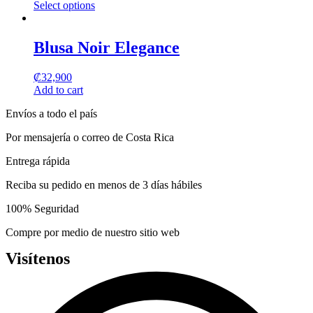
Select options
options
This
may
product
be
has
Blusa Noir Elegance
chosen
multiple
on
variants.
the
₡
32,900
The
product
Add to cart
options
page
may
Envíos a todo el país
be
chosen
Por mensajería o correo de Costa Rica
on
the
Entrega rápida
product
page
Reciba su pedido en menos de 3 días hábiles
100% Seguridad
Compre por medio de nuestro sitio web
Visítenos