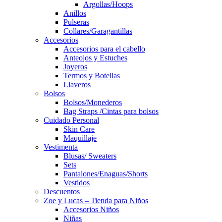
Argollas/Hoops
Anillos
Pulseras
Collares/Garagantillas
Accesorios
Accesorios para el cabello
Anteojos y Estuches
Joyeros
Termos y Botellas
Llaveros
Bolsos
Bolsos/Monederos
Bag Straps /Cintas para bolsos
Cuidado Personal
Skin Care
Maquillaje
Vestimenta
Blusas/ Sweaters
Sets
Pantalones/Enaguas/Shorts
Vestidos
Descuentos
Zoe y Lucas – Tienda para Niños
Accesorios Niños
Niñas