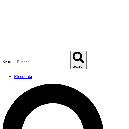
Omitir
e
ir
al
contenido
Search
Search
Mi cuenta