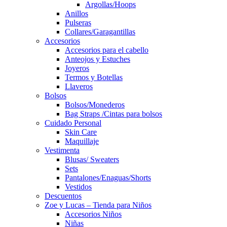
Argollas/Hoops
Anillos
Pulseras
Collares/Garagantillas
Accesorios
Accesorios para el cabello
Anteojos y Estuches
Joyeros
Termos y Botellas
Llaveros
Bolsos
Bolsos/Monederos
Bag Straps /Cintas para bolsos
Cuidado Personal
Skin Care
Maquillaje
Vestimenta
Blusas/ Sweaters
Sets
Pantalones/Enaguas/Shorts
Vestidos
Descuentos
Zoe y Lucas – Tienda para Niños
Accesorios Niños
Niñas