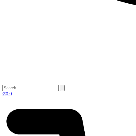
₡
0
0