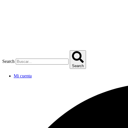
Omitir
e
ir
al
contenido
Search
Search
Mi cuenta