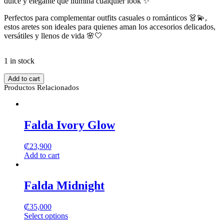
dulce y elegante que ilumina cualquier look ✨
Perfectos para complementar outfits casuales o románticos 👗💫,
estos aretes son ideales para quienes aman los accesorios delicados,
versátiles y llenos de vida 🌸🤍
1 in stock
Aretes
Add to cart
Primavera
Productos Relacionados
quantity
Falda Ivory Glow
₡
23,900
Add to cart
Falda Midnight
₡
35,000
Select options