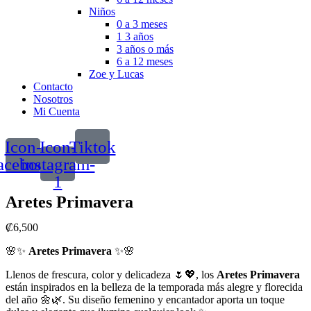
Niños
0 a 3 meses
1 3 años
3 años o más
6 a 12 meses
Zoe y Lucas
Contacto
Nosotros
Mi Cuenta
Icon-
Icon-
Tiktok
acebook
instagram-
1
Aretes Primavera
₡
6,500
🌸✨
Aretes Primavera
✨🌸
Llenos de frescura, color y delicadeza 🌷💖, los
Aretes Primavera
están inspirados en la belleza de la temporada más alegre y florecida
del año 🌼🌿. Su diseño femenino y encantador aporta un toque