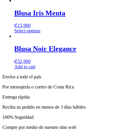
This
product
has
Blusa Iris Menta
multiple
variants.
₡
15,900
The
Select options
options
This
may
product
be
has
Blusa Noir Elegance
chosen
multiple
on
variants.
the
₡
32,900
The
product
Add to cart
options
page
may
Envíos a todo el país
be
chosen
Por mensajería o correo de Costa Rica
on
the
Entrega rápida
product
page
Reciba su pedido en menos de 3 días hábiles
100% Seguridad
Compre por medio de nuestro sitio web