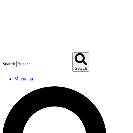
Omitir
e
ir
al
contenido
Search
Search
Mi cuenta