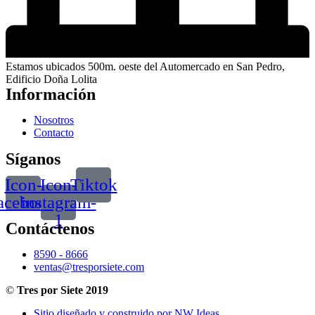
Estamos ubicados 500m. oeste del Automercado en San Pedro,
Edificio Doña Lolita
Información
Nosotros
Contacto
Síganos
Icon-
Icon-
Tiktok
acebook
instagram-
1
Contáctenos
8590 - 8666
ventas@tresporsiete.com
©
Tres por Siete 2019
Sitio diseñado y construido por NW Ideas