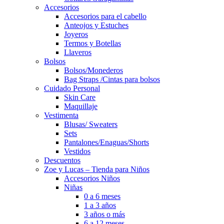
Accesorios
Accesorios para el cabello
Anteojos y Estuches
Joyeros
Termos y Botellas
Llaveros
Bolsos
Bolsos/Monederos
Bag Straps /Cintas para bolsos
Cuidado Personal
Skin Care
Maquillaje
Vestimenta
Blusas/ Sweaters
Sets
Pantalones/Enaguas/Shorts
Vestidos
Descuentos
Zoe y Lucas – Tienda para Niños
Accesorios Niños
Niñas
0 a 6 meses
1 a 3 años
3 años o más
6 a 12 meses