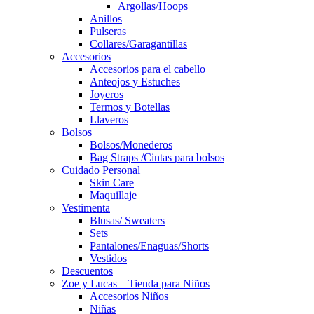
Argollas/Hoops
Anillos
Pulseras
Collares/Garagantillas
Accesorios
Accesorios para el cabello
Anteojos y Estuches
Joyeros
Termos y Botellas
Llaveros
Bolsos
Bolsos/Monederos
Bag Straps /Cintas para bolsos
Cuidado Personal
Skin Care
Maquillaje
Vestimenta
Blusas/ Sweaters
Sets
Pantalones/Enaguas/Shorts
Vestidos
Descuentos
Zoe y Lucas – Tienda para Niños
Accesorios Niños
Niñas