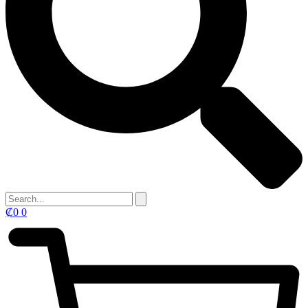
₡
0
0