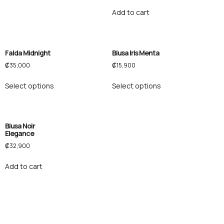
Add to cart
Falda Midnight
Blusa Iris Menta
₡
35,000
₡
15,900
Select options
Select options
Blusa Noir
Elegance
₡
32,900
Add to cart