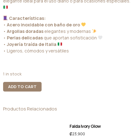
elegante ideal para el uso diario o para ocasiones especiales.
Características:
•
Acero inoxidable con baño de oro
•
Argollas doradas
elegantes y modernas
•
Perlas delicadas
que aportan sofisticación
•
Joyería traída de Italia
• Ligeros, cómodos y versátiles
1 in stock
ADD TO CART
Productos Relacionados
Falda Ivory Glow
₡
23,900