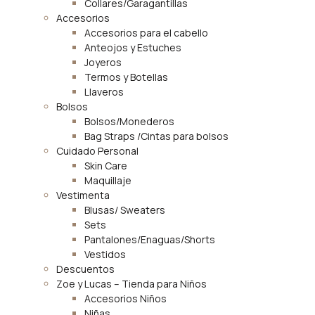
Collares/Garagantillas
Accesorios
Accesorios para el cabello
Anteojos y Estuches
Joyeros
Termos y Botellas
Llaveros
Bolsos
Bolsos/Monederos
Bag Straps /Cintas para bolsos
Cuidado Personal
Skin Care
Maquillaje
Vestimenta
Blusas/ Sweaters
Sets
Pantalones/Enaguas/Shorts
Vestidos
Descuentos
Zoe y Lucas – Tienda para Niños
Accesorios Niños
Niñas