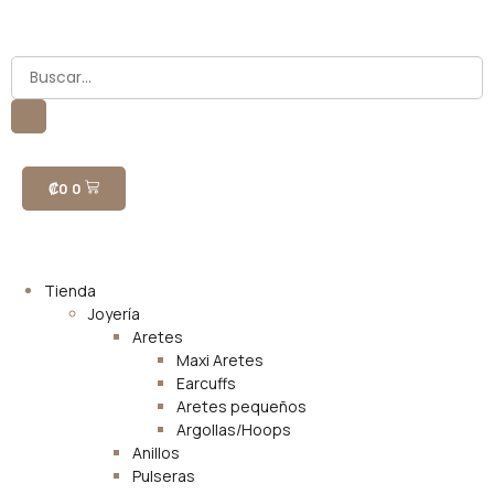
₡
0
0
Tienda
Joyería
Aretes
Maxi Aretes
Earcuffs
Aretes pequeños
Argollas/Hoops
Anillos
Pulseras