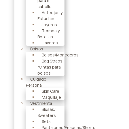
para el
cabello
Anteojos y
Estuches
Joyeros
Termos y
Botellas
Llaveros
Bolsos
Bolsos/Monederos
Bag Straps
/Cintas para
bolsos
Cuidado
Personal
Skin Care
Maquillaje
Vestimenta
Blusas/
Sweaters
Sets
Pantalones/Enaguas/Shorts