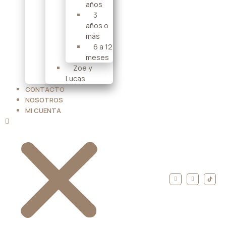
años
3
años o
más
6 a 12
meses
Zoe y
Lucas
CONTACTO
NOSOTROS
MI CUENTA