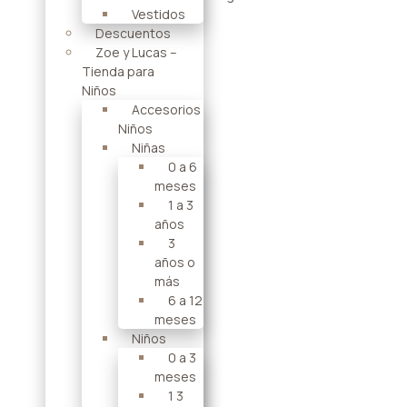
Vestidos
Descuentos
Zoe y Lucas –
Tienda para
Niños
Accesorios
Niños
Niñas
0 a 6
meses
1 a 3
años
3
años o
más
6 a 12
meses
Niños
0 a 3
meses
1 3