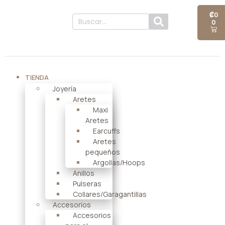
₡
0
0
TIENDA
Joyería
Aretes
Maxi
Aretes
Earcuffs
Aretes
pequeños
Argollas/Hoops
Anillos
Pulseras
Collares/Garagantillas
Accesorios
Accesorios