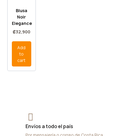
Blusa
Noir
Elegance
₡
32,900
Add
to
cart
Envíos a todo el país
Por mensajería o correo de Costa Rica