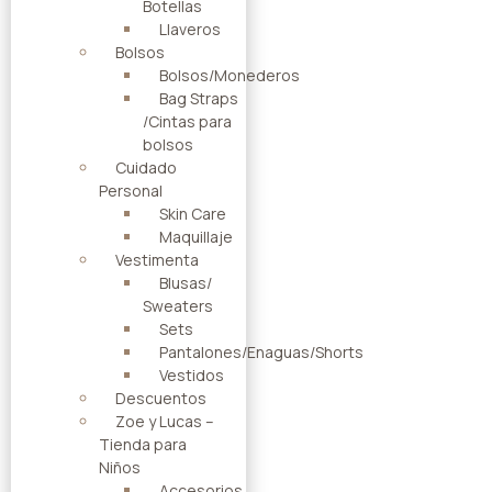
Botellas
Llaveros
Bolsos
Bolsos/Monederos
Bag Straps
/Cintas para
bolsos
Cuidado
Personal
Skin Care
Maquillaje
Vestimenta
Blusas/
Sweaters
Sets
Pantalones/Enaguas/Shorts
Vestidos
Descuentos
Zoe y Lucas –
Tienda para
Niños
Accesorios