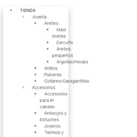
TIENDA
Joyería
Aretes
Maxi
Aretes
Earcuffs
Aretes
pequeños
Argollas/Hoops
Anillos
Pulseras
Collares/Garagantillas
Accesorios
Accesorios
para el
cabello
Anteojos y
Estuches
Joyeros
Termos y