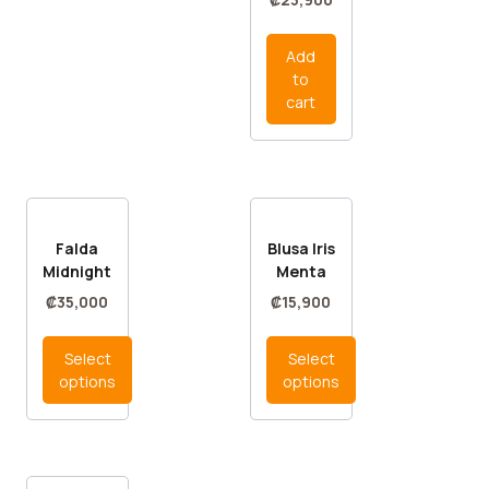
Add
to
cart
Falda
Blusa Iris
Midnight
Menta
₡
35,000
₡
15,900
Select
Select
options
options