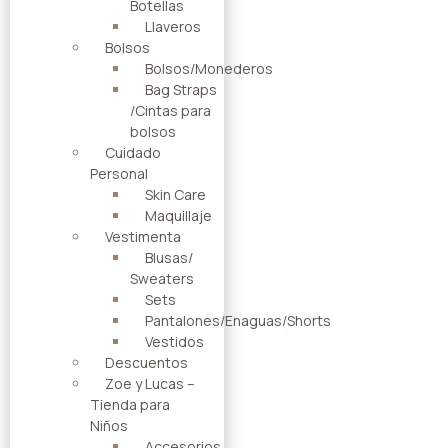
Botellas
Llaveros
Bolsos
Bolsos/Monederos
Bag Straps
/Cintas para
bolsos
Cuidado
Personal
Skin Care
Maquillaje
Vestimenta
Blusas/
Sweaters
Sets
Pantalones/Enaguas/Shorts
Vestidos
Descuentos
Zoe y Lucas –
Tienda para
Niños
Accesorios