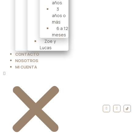
años
3
años o
más
6 a 12
meses
Zoe y
Lucas
CONTACTO
NOSOTROS
MI CUENTA