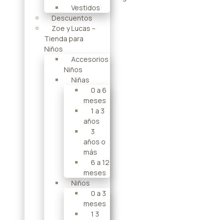
Vestidos
Descuentos
Zoe y Lucas –
Tienda para
Niños
Accesorios
Niños
Niñas
0 a 6
meses
1 a 3
años
3
años o
más
6 a 12
meses
Niños
0 a 3
meses
1 3