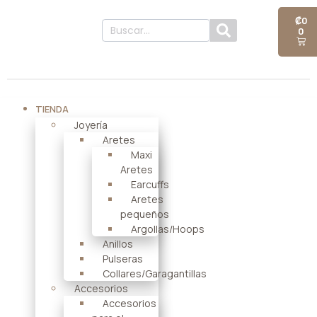
₡
0
0
TIENDA
Joyería
Aretes
Maxi
Aretes
Earcuffs
Aretes
pequeños
Argollas/Hoops
Anillos
Pulseras
Collares/Garagantillas
Accesorios
Accesorios