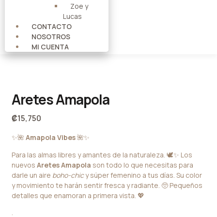
Zoe y
Lucas
CONTACTO
NOSOTROS
MI CUENTA
Aretes Amapola
₡
15,750
✨🌺
Amapola Vibes
🌺✨
Para las almas libres y amantes de la naturaleza. 🕊️✨ Los
nuevos
Aretes Amapola
son todo lo que necesitas para
darle un aire
boho-chic
y súper femenino a tus días. Su color
y movimiento te harán sentir fresca y radiante. 🥺 Pequeños
detalles que enamoran a primera vista. 💖
.