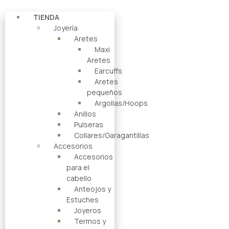
TIENDA
Joyería
Aretes
Maxi
Aretes
Earcuffs
Aretes
pequeños
Argollas/Hoops
Anillos
Pulseras
Collares/Garagantillas
Accesorios
Accesorios
para el
cabello
Anteojos y
Estuches
Joyeros
Termos y