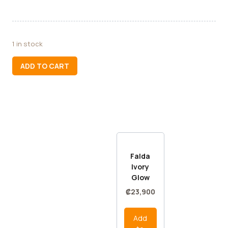
1 in stock
ADD TO CART
Falda
Ivory
Glow
₡
23,900
Add