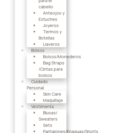
para el
cabello
Anteojos y
Estuches
Joyeros
Termos y
Botellas
Llaveros
Bolsos
Bolsos/Monederos
Bag Straps
/Cintas para
bolsos
Cuidado
Personal
Skin Care
Maquillaje
Vestimenta
Blusas/
Sweaters
Sets
Pantalones/Enaguas/Shorts