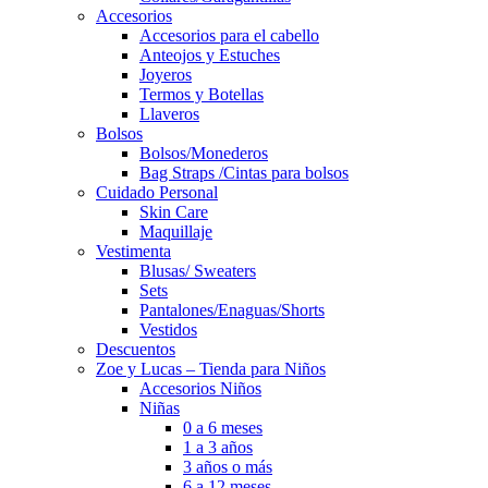
Accesorios
Accesorios para el cabello
Anteojos y Estuches
Joyeros
Termos y Botellas
Llaveros
Bolsos
Bolsos/Monederos
Bag Straps /Cintas para bolsos
Cuidado Personal
Skin Care
Maquillaje
Vestimenta
Blusas/ Sweaters
Sets
Pantalones/Enaguas/Shorts
Vestidos
Descuentos
Zoe y Lucas – Tienda para Niños
Accesorios Niños
Niñas
0 a 6 meses
1 a 3 años
3 años o más
6 a 12 meses