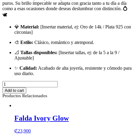
puros. Su brillo impecable se adapta con gracia tanto a tu día a día
como a esas ocasiones donde deseas deslumbrar con distinción. 💍
🕊️
💎
Material:
[Insertar material, ej: Oro de 14k / Plata 925 con
circonias]
🎨
Estilo:
Clásico, romántico y atemporal.
📐
Tallas disponibles:
[Insertar tallas, ej: de la 5 a la 9 /
Ajustable]
✨
Calidad:
Acabado de alta joyería, resistente y cómodo para
uso diario.
Anillo
Sarai
Add to cart
quantity
Productos Relacionados
Falda Ivory Glow
₡
23,900