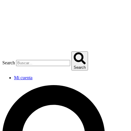
Omitir
e
ir
al
contenido
Search
Search
Mi cuenta