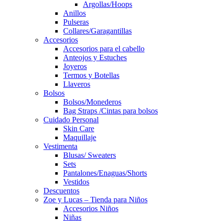
Argollas/Hoops
Anillos
Pulseras
Collares/Garagantillas
Accesorios
Accesorios para el cabello
Anteojos y Estuches
Joyeros
Termos y Botellas
Llaveros
Bolsos
Bolsos/Monederos
Bag Straps /Cintas para bolsos
Cuidado Personal
Skin Care
Maquillaje
Vestimenta
Blusas/ Sweaters
Sets
Pantalones/Enaguas/Shorts
Vestidos
Descuentos
Zoe y Lucas – Tienda para Niños
Accesorios Niños
Niñas