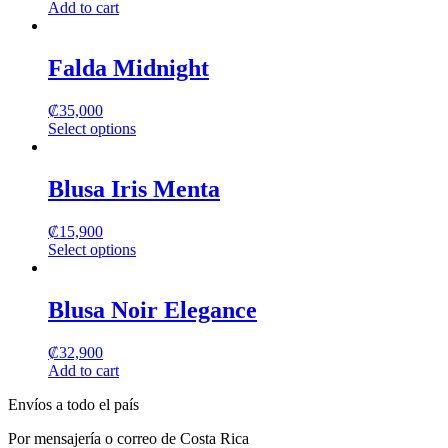
Add to cart
Falda Midnight
₡
35,000
Select options
This
product
has
Blusa Iris Menta
multiple
variants.
₡
15,900
The
Select options
options
This
may
product
be
has
Blusa Noir Elegance
chosen
multiple
on
variants.
the
₡
32,900
The
product
Add to cart
options
page
may
Envíos a todo el país
be
chosen
Por mensajería o correo de Costa Rica
on