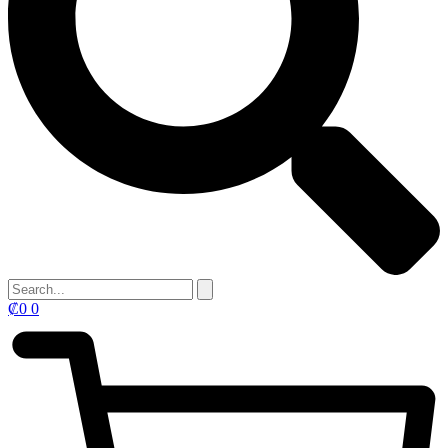
₡
0
0