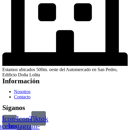
Estamos ubicados 500m. oeste del Automercado en San Pedro,
Edificio Doña Lolita
Información
Nosotros
Contacto
Síganos
Icon-
Icon-
Tiktok
acebook
instagram-