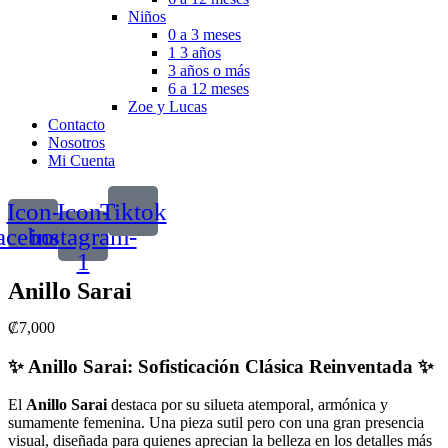
Niños
0 a 3 meses
1 3 años
3 años o más
6 a 12 meses
Zoe y Lucas
Contacto
Nosotros
Mi Cuenta
Icon-
Icon-
Tiktok
acebook
instagram-
1
Anillo Sarai
₡
7,000
✨ Anillo Sarai: Sofisticación Clásica Reinventada ✨
El
Anillo Sarai
destaca por su silueta atemporal, armónica y
sumamente femenina. Una pieza sutil pero con una gran presencia
visual, diseñada para quienes aprecian la belleza en los detalles más